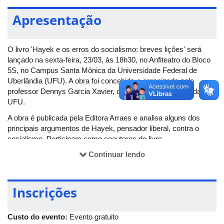
Apresentação
O livro 'Hayek e os erros do socialismo: breves lições' será
lançado na sexta-feira, 23/03, às 18h30, no Anfiteatro do Bloco
5S, no Campus Santa Mônica da Universidade Federal de
Uberlândia (UFU). A obra foi concebida e organizada pelo
professor Dennys Garcia Xavier, do Instituto de Filosofia da
UFU.
A obra é publicada pela Editora Arraes e analisa alguns dos
principais argumentos de Hayek, pensador liberal, contra o
socialismo. Participam como coautores do livro
pesquisadores da UFU, membros do Grupo de Pesquisa
Continuar lendo
Pragmata.
Inscrições
Custo do evento:
Evento gratuito