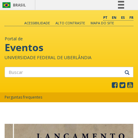
BRASIL
Simplifique!
PT
EN
ES
FR
ACESSIBILIDADE
ALTO CONTRASTE
MAPA DO SITE
Comunica BR
Participe
Portal de
Acesso à informação
Eventos
Legislação
UNIVERSIDADE FEDERAL DE UBERLÂNDIA
Canais
Buscar
Perguntas frequentes