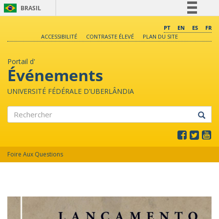
BRASIL
Simplifique!
PT
EN
ES
FR
ACCESSIBILITÉ
CONTRASTE ÉLEVÉ
PLAN DU SITE
Comunica BR
Participe
Portail d'
Acesso à informação
Événements
Legislação
UNIVERSITÉ FÉDÉRALE D'UBERLÂNDIA
Canais
Rechercher
Foire Aux Questions