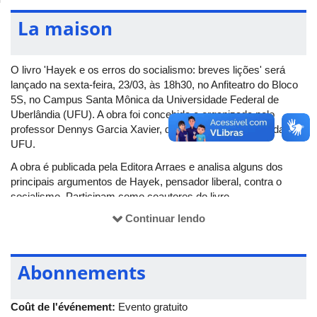
La maison
O livro 'Hayek e os erros do socialismo: breves lições' será
lançado na sexta-feira, 23/03, às 18h30, no Anfiteatro do Bloco
5S, no Campus Santa Mônica da Universidade Federal de
Uberlândia (UFU). A obra foi concebida e organizada pelo
professor Dennys Garcia Xavier, do Instituto de Filosofia da
UFU.
A obra é publicada pela Editora Arraes e analisa alguns dos
principais argumentos de Hayek, pensador liberal, contra o
socialismo. Participam como coautores do livro
pesquisadores da UFU, membros do Grupo de Pesquisa
Continuar lendo
Pragmata.
Abonnements
Coût de l'événement:
Evento gratuito