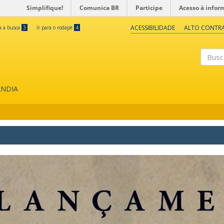
Simplifique!
Comunica BR
Participe
Acesso à infor
ACESSIBILIDADE
ALTO CONTR
ra a busca
3
Ir para o rodapé
4
Buscar
ÂNDIA