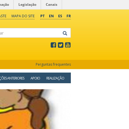
mação
Legislação
Canais
ASTE
MAPA DO SITE
PT
EN
ES
FR
Perguntas frequentes
ÇÕES ANTERIORES
APOIO
REALIZAÇÃO