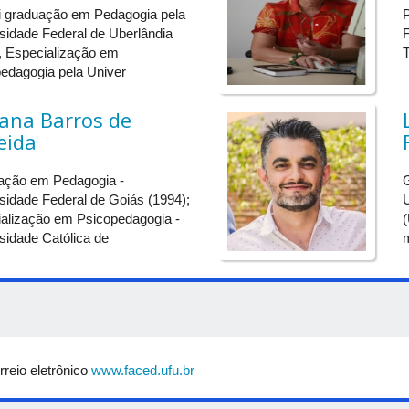
 graduação em Pedagogia pela
P
onferência de Encerramento
GEPPE em uma década de aprendizagens: a co
sidade Federal de Uberlândia
, Especialização em
ini Cursos
Temas variados
edagogia pela Univer
iana Barros de
tividade Cultural de
Jantar Dançante
ncerramento
eida
ação em Pedagogia -
sidade Federal de Goiás (1994);
U
alização em Psicopedagogia -
sidade Católica de
rreio eletrônico
www.faced.ufu.br