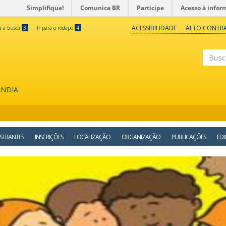
Simplifique!
Comunica BR
Participe
Acesso à infor
ACESSIBILIDADE
ALTO CONTR
ra a busca
3
Ir para o rodapé
4
Buscar
ÂNDIA
STRANTES
INSCRIÇÕES
LOCALIZAÇÃO
ORGANIZAÇÃO
PUBLICAÇÕES
EDI