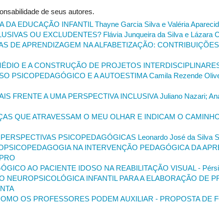
onsabilidade de seus autores.
 EDUCAÇÃO INFANTIL Thayne Garcia Silva e Valéria Aparecida
AS OU EXCLUDENTES? Flávia Junqueira da Silva e Lázara Cris
S DE APRENDIZAGEM NA ALFABETIZAÇÃO: CONTRIBUIÇÕES
DIO E A CONSTRUÇÃO DE PROJETOS INTERDISCIPLINARES An
 PSICOPEDAGÓGICO E A AUTOESTIMA Camila Rezende Oliveira
FRENTE A UMA PERSPECTIVA INCLUSIVA Juliano Nazari; Ana Cl
AS QUE ATRAVESSAM O MEU OLHAR E INDICAM O CAMINHO 
ERSPECTIVAS PSICOPEDAGÓGICAS Leonardo José da Silva Sobra
ROPSICOPEDAGOGIA NA INTERVENÇÃO PEDAGÓGICA DA A
 PRO
O AO PACIENTE IDOSO NA REABILITAÇÃO VISUAL - Pérsia Kar
ÃO NEUROPSICOLÓGICA INFANTIL PARA A ELABORAÇÃO DE
ENTA
 COMO OS PROFESSORES PODEM AUXILIAR - PROPOSTA DE