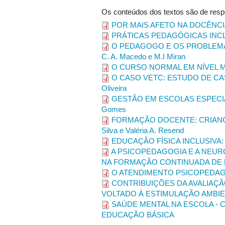
Os conteúdos dos textos são de resp
POR MAIS AFETO NA DOCÊNCIA DA
PRÁTICAS PEDAGÓGICAS INCLUSIV
O PEDAGOGO E OS PROBLEMA
C. A. Macedo e M.I Miran
O CURSO NORMAL EM NÍVEL MÉ
O CASO VETC: ESTUDO DE CASO
Oliveira
GESTÃO EM ESCOLAS ESPECIAIS 
Gomes
FORMAÇÃO DOCENTE: CRIANÇ
Silva e Valéria A. Resend
EDUCAÇÃO FÍSICA INCLUSIVA: P
A PSICOPEDAGOGIA E A NEU
NA FORMAÇÃO CONTINUADA DE
O ATENDIMENTO PSICOPEDAGÓGIC
CONTRIBUIÇÕES DA AVALIAÇ
VOLTADO À ESTIMULAÇÃO AMBI
SAÚDE MENTAL NA ESCOLA -
EDUCAÇÃO BÁSICA