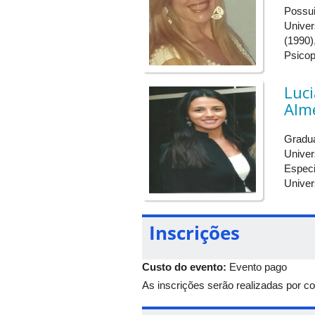
Possui
14/11/2019 - Quinta-
8:00 –
C
feira
11:30
Univer
(1990)
14/11/2019 - Quinta-
13:30 -
M
Psicop
feira
17:30
Luc
14/11/2019 - Quinta-
A
feira
E
Alm
Gradu
Univer
Especi
Univer
Inscrições
Custo do evento:
Evento pago
As inscrições serão realizadas por co