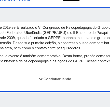
e 2019 será realizado o VI Congresso de Psicopedagogia do Grupo 
ade Federal de Uberlândia (GEPPE/UFU) e o II Encontro de Pesqui
sde 2009, quando foi criado o GEPPE; portanto, neste ano o grupo c
xtensão. Desde sua primeira edição, o congresso busca compartilhar
a na área, bem como o contato entre pesquisadores.
cima, o evento é também comemorativo. Desta forma, propõe como t
ória histórica da psicopedagogia e as ações do GEPPE nesse context
ento, acesse o seu
site
.
Continuar lendo