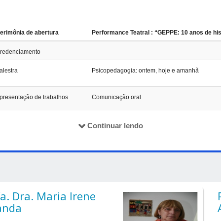
erimônia de abertura
Performance Teatral : “GEPPE: 10 anos de his
redenciamento
alestra
Psicopedagogia: ontem, hoje e amanhã
presentação de trabalhos
Comunicação oral
II Encontro de Pesquisadores e lançamento do l
Continuar lendo
Psicopedagogia”
oda de conversa
A Psicopedagogia em diferentes contextos e os 
presentação de trabalhos
Comunicação oral
a. Dra. Maria Irene
anda
esa Redonda
Aspectos neurocognitivos e psicopedagógicos 
tecnologias