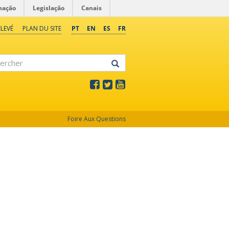
mação
Legislação
Canais
LEVÉ
PLAN DU SITE
PT
EN
ES
FR
rcher
Foire Aux Questions