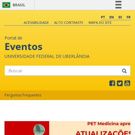
BRASIL
Simplifique!
PT
EN
ES
FR
ACESSIBILIDADE
ALTO CONTRASTE
MAPA DO SITE
Comunica BR
Participe
Portal de
Acesso à informação
Eventos
Legislação
UNIVERSIDADE FEDERAL DE UBERLÂNDIA
Canais
Buscar
Perguntas frequentes