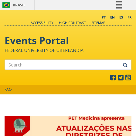
BRASIL
Simplifique!
PT
EN
ES
FR
ACCESSIBILITY
HIGH CONTRAST
SITEMAP
Comunica BR
Participe
Events Portal
Acesso à informação
FEDERAL UNIVERSITY OF UBERLANDIA
Legislação
Canais
Search
FAQ