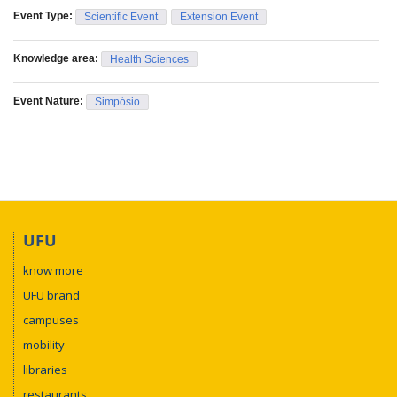
Event Type:
Scientific Event
Extension Event
Knowledge area:
Health Sciences
Event Nature:
Simpósio
UFU
know more
UFU brand
campuses
mobility
libraries
restaurants