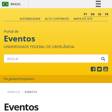
BRASIL
Simplifique!
PT
EN
ES
FR
ACESSIBILIDADE
ALTO CONTRASTE
MAPA DO SITE
Comunica BR
Participe
Portal de
Acesso à informação
Eventos
Legislação
UNIVERSIDADE FEDERAL DE UBERLÂNDIA
Canais
Buscar
Perguntas frequentes
EVENTOS
EVENTOS
Eventos