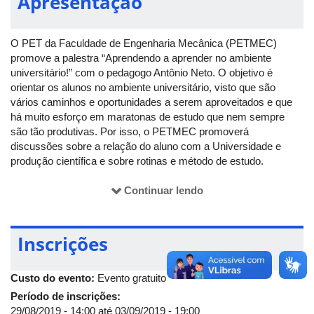
Apresentação
O PET da Faculdade de Engenharia Mecânica (PETMEC)
promove a palestra “Aprendendo a aprender no ambiente
universitário!” com o pedagogo Antônio Neto. O objetivo é
orientar os alunos no ambiente universitário, visto que são
vários caminhos e oportunidades a serem aproveitados e que
há muito esforço em maratonas de estudo que nem sempre
são tão produtivas. Por isso, o PETMEC promoverá
discussões sobre a relação do aluno com a Universidade e
produção científica e sobre rotinas e método de estudo.
As inscrições, gratuitas, devem ser feitas pelo
formulário.
Continuar lendo
Mais informações:
Inscrições
E-mail:
lucasnp.petmec@gmail.com
Custo do evento:
Evento gratuito
Período de inscrições:
29/08/2019 - 14:00
até
03/09/2019 - 19:00