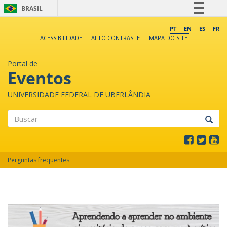
BRASIL
Simplifique!
PT
EN
ES
FR
ACESSIBILIDADE
ALTO CONTRASTE
MAPA DO SITE
Comunica BR
Participe
Portal de
Acesso à informação
Eventos
Legislação
UNIVERSIDADE FEDERAL DE UBERLÂNDIA
Canais
Buscar
Perguntas frequentes