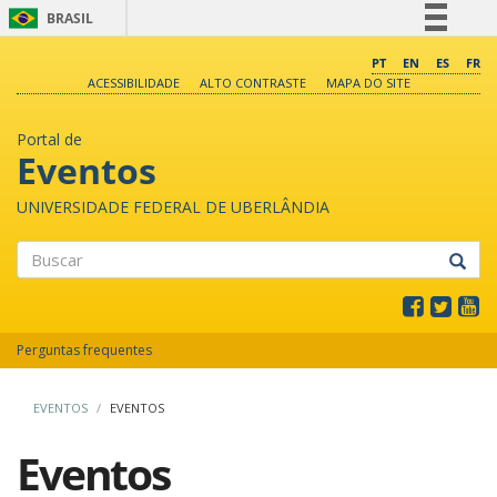
BRASIL
Simplifique!
PT
EN
ES
FR
ACESSIBILIDADE
ALTO CONTRASTE
MAPA DO SITE
Comunica BR
Participe
Portal de
Acesso à informação
Eventos
Legislação
UNIVERSIDADE FEDERAL DE UBERLÂNDIA
Canais
Buscar
Perguntas frequentes
EVENTOS
EVENTOS
Eventos