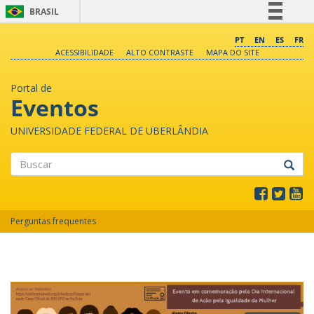
BRASIL
Simplifique!
PT
EN
ES
FR
ACESSIBILIDADE
ALTO CONTRASTE
MAPA DO SITE
Comunica BR
Participe
Portal de
Acesso à informação
Eventos
Legislação
UNIVERSIDADE FEDERAL DE UBERLÂNDIA
Canais
Buscar
Perguntas frequentes