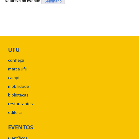
Natureza do evento:
Seminário
9T61VEwbhMRw
) - ou via Conferência RNP 
(
https://conferenciaweb.rnp.br/conference/rooms/
ieri/invite
)
UFU
conheça
marca ufu
campi
mobilidade
bibliotecas
restaurantes
editora
EVENTOS
Científicos