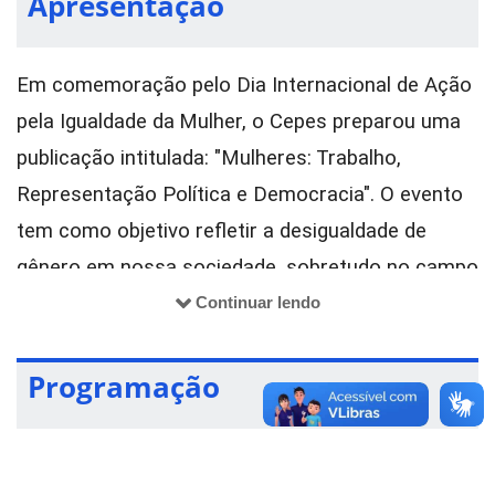
Apresentação
Em comemoração pelo Dia Internacional de Ação 
pela Igualdade da
Mulher, o Cepes preparou uma 
publicação intitulada: "Mulheres:
Trabalho, 
Representação Política e Democracia". 
O evento 
tem como objetivo refletir a desigualdade de 
gênero em nossa sociedade, sobretudo no campo 
político. 
Continuar lendo
A superação desse paradigma de desigualdades 
Programação
ainda é uma realidade necessária, apesar dos 
avanços e conquistas já alcançados nesse 
âmbito, e se torna ainda mais urgente em face do 