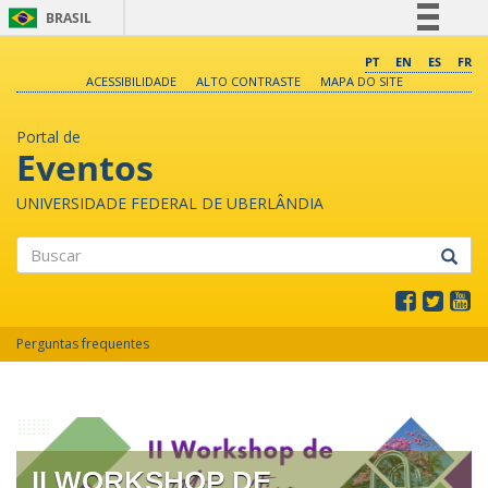
BRASIL
Simplifique!
PT
EN
ES
FR
ACESSIBILIDADE
ALTO CONTRASTE
MAPA DO SITE
Comunica BR
Participe
Portal de
Acesso à informação
Eventos
Legislação
UNIVERSIDADE FEDERAL DE UBERLÂNDIA
Canais
Buscar
Perguntas frequentes
II WORKSHOP DE