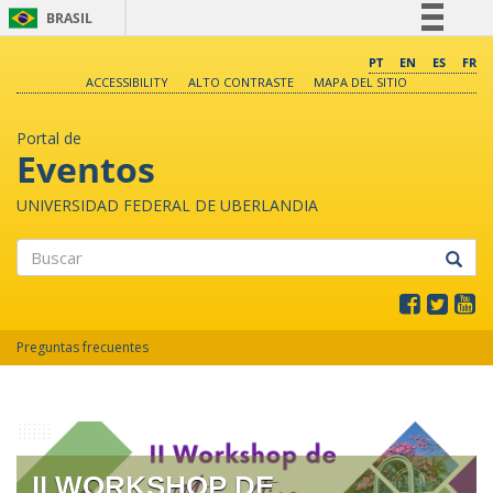
BRASIL
Simplifique!
PT
EN
ES
FR
ACCESSIBILITY
ALTO CONTRASTE
MAPA DEL SITIO
Comunica BR
Participe
Portal de
Acesso à informação
Eventos
Legislação
UNIVERSIDAD FEDERAL DE UBERLANDIA
Canais
Buscar
Preguntas frecuentes
II WORKSHOP DE