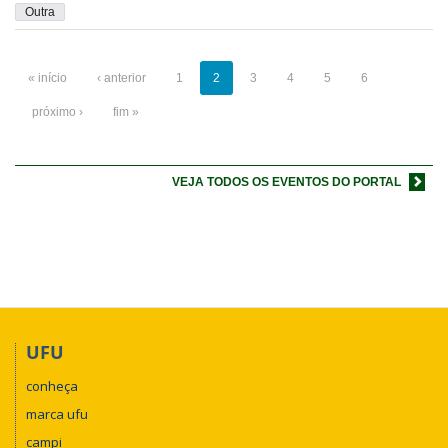
Outra
« início
‹ anterior
1
2
3
4
5
6
próximo ›
fim »
VEJA TODOS OS EVENTOS DO PORTAL
UFU
conheça
marca ufu
campi