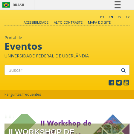
BRASIL
Simplifique!
PT
EN
ES
FR
ACESSIBILIDADE
ALTO CONTRASTE
MAPA DO SITE
Comunica BR
Participe
Portal de
Acesso à informação
Eventos
Legislação
UNIVERSIDADE FEDERAL DE UBERLÂNDIA
Canais
Buscar
Perguntas frequentes
SEMINÁRIO HISTÓRIA ORAL:
II WORKSHOP DE
ORALIDADES, NARRATIVAS E