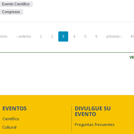
Evento Científico
Congresso
início
‹ anterior
1
2
3
4
5
6
próximo ›
fi
VE
EVENTOS
DIVULGUE SU
EVENTO
Científico
Preguntas frecuentes
Cultural