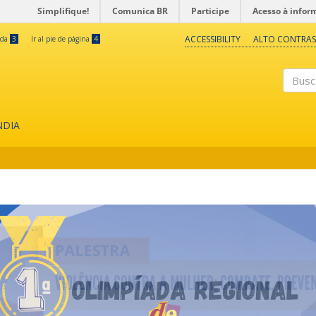
Simplifique!
Comunica BR
Participe
Acesso à infor
ACCESSIBILITY
ALTO CONTRAS
eda
3
Ir al pie de página
4
Buscar
NDIA