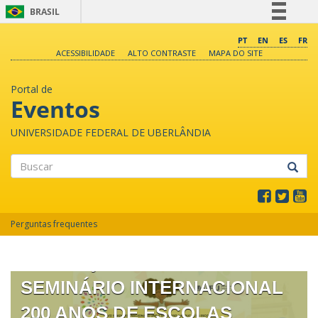
BRASIL
Simplifique!
PT
EN
ES
FR
ACESSIBILIDADE
ALTO CONTRASTE
MAPA DO SITE
Comunica BR
Participe
Portal de
Acesso à informação
Eventos
Legislação
UNIVERSIDADE FEDERAL DE UBERLÂNDIA
Canais
Buscar
XVII SEMINÁRIO NACIONAL O
Perguntas frequentes
UNO E O DIVERSO NA
EDUCAÇÃO ESCOLAR II
SEMINÁRIO INTERNACIONAL
200 ANOS DE ESCOLAS