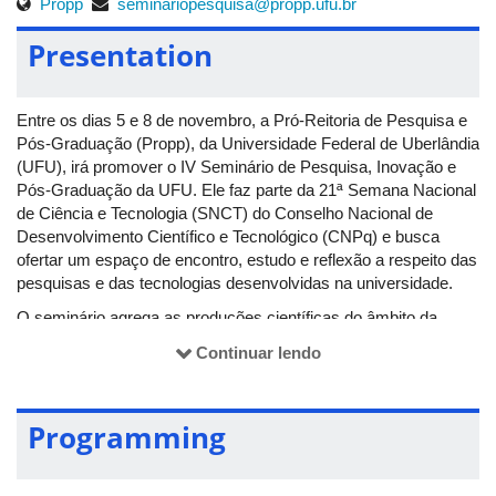
Propp
seminariopesquisa@propp.ufu.br
Presentation
Entre os dias 5 e 8 de novembro, a Pró-Reitoria de Pesquisa e
Pós-Graduação (Propp), da Universidade Federal de Uberlândia
(UFU), irá promover o IV Seminário de Pesquisa, Inovação e
Pós-Graduação da UFU. Ele faz parte da 21ª Semana Nacional
de Ciência e Tecnologia (SNCT) do Conselho Nacional de
Desenvolvimento Científico e Tecnológico (CNPq) e busca
ofertar um espaço de encontro, estudo e reflexão a respeito das
pesquisas e das tecnologias desenvolvidas na universidade.
O seminário agrega as produções científicas do âmbito da
pesquisa, inovação e da pós-graduação, sendo realizado com a
Continuar lendo
participação da Diretoria de Pesquisa (Dirpe), da Diretoria de
Pós-Graduação (Dirpg) e da Diretoria de Inovação e
Transferência Tecnológica (Dirtc/Agência Intelecto), e em
Programming
parceria com o Centro de Incubação de Atividades
Empreendedoras (Ciaem), com a Divisão de Divulgação
Científica da Diretoria de Comunicação Social (Dirco) e com a