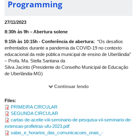
Programming
27/11/2023
8:30h às 9h – Abertura solene
9:15h às 10:15h - Conferência de abertura:
“Os desafios
enfrentados durante a pandemia da COVID-19 no contexto
educacional da rede pública municipal de ensino de Uberlândia”
– Profa. Ma. Stella Santana da
Silva Jacinto (Presidente do Conselho Municipal de Educação
de Uberlândia-MG)
10:30h às 12h – Mesa-redonda:
“Relatos de experiências de
Continuar lendo
ensino e pesquisa no contexto pós-pandêmico” -Mediação:
Profa. Dra. Maria Aparecida Resende Ottoni - Profletras-UFU;
Files:
convidadas:
PRIMEIRA CIRCULAR
- Profa. Ma. Romilda Ferreira Santos (Egressa do Profletras-
SEGUNDA CIRCULAR
UFU, doutoranda do PPGEL-UFU e professora de LP-
cartas-de-aceite-viii-seminario-de-pesquisa-vii-seminario-de-
SEE/MG-PMU-MG)
extensao-profletras-ufu-2023.pdf
- Profa. Ma. Patrícia da Costa Sousa (Egressa do Profletras-
salas_e_horarios_das_comunicacoes_orais_-
UFU, professora de LP em Sala de Recursos de AH/SD da