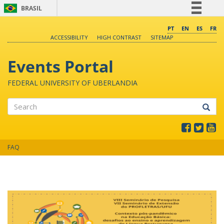
BRASIL
Simplifique!
PT
EN
ES
FR
ACCESSIBILITY
HIGH CONTRAST
SITEMAP
Comunica BR
Participe
Events Portal
Acesso à informação
FEDERAL UNIVERSITY OF UBERLANDIA
Legislação
Canais
Search
FAQ