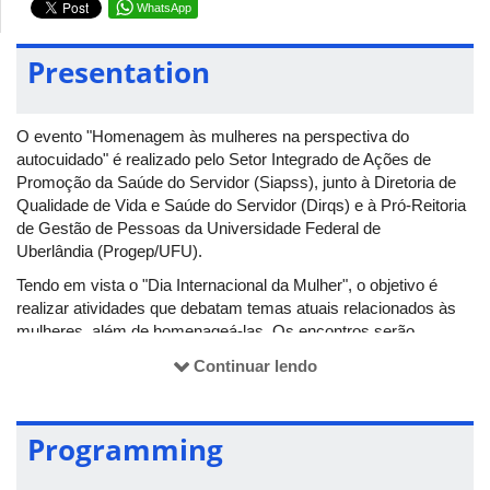
WhatsApp
Presentation
O evento "Homenagem às mulheres na perspectiva do
autocuidado" é realizado pelo Setor Integrado de Ações de
Promoção da Saúde do Servidor (Siapss), junto à Diretoria de
Qualidade de Vida e Saúde do Servidor (Dirqs) e à Pró-Reitoria
de Gestão de Pessoas da Universidade Federal de
Uberlândia (Progep/UFU).
Tendo em vista o "Dia Internacional da Mulher", o objetivo é
realizar atividades que debatam temas atuais relacionados às
mulheres, além de homenageá-las. Os encontros serão
realizados nos dias 9 e 14 de março, a partir das 14h, na Sala
Continuar lendo
de Reuniões dos Conselhos. Dentre as atividades
desenvolvidas, estão palestras, rodas de debate, momento
relaxante e aplicação de auriculoterapia.
Programming
O público-alvo são as técnicas administrativas, professoras,
aposentadas, terceirizadas e fundacionais da UFU.