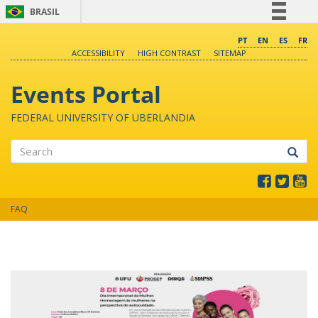
BRASIL
Simplifique!
PT
EN
ES
FR
ACCESSIBILITY
HIGH CONTRAST
SITEMAP
Comunica BR
Participe
Events Portal
Acesso à informação
FEDERAL UNIVERSITY OF UBERLANDIA
Legislação
Canais
Search
FAQ