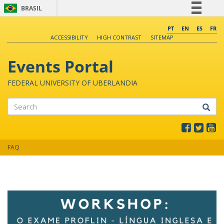
BRASIL
Simplifique!
PT
EN
ES
FR
ACCESSIBILITY
HIGH CONTRAST
SITEMAP
Comunica BR
Participe
Events Portal
Acesso à informação
FEDERAL UNIVERSITY OF UBERLANDIA
Legislação
Canais
Search
FAQ