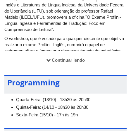
Inglês e Literaturas de Língua Inglesa, da Universidade Federal
de Uberlândia (UFU), sob orientação do professor Rafael
Matielo (ILEEL/UFU), promovem a oficina "O Exame Proflin -
Língua Inglesa e Ferramentas de Tradução: Foco em
Compreensão de Leitura".
O workshop, que é voltado para qualquer discente que objetiva
realizar o exame Proflin - Inglês, cumprirá o papel de
instrumentalizar e fomentar o desenvolvimento de estratégias
de compreensão leitora de textos acadêmicos em língua
Continuar lendo
inglesa a partir de algumas ferramentas de tradução disponíveis
aos alunos.
A oficina não exige determinado nível de proficiência; no
Programming
entanto, é desejável certo nível de compreensão intermediário
em leitura em língua inglesa. Para participar, o interessado deve
se inscrever previamente.
Quarta-Feira: (13/10) - 18h30 às 20h30
Quinta-Feira: (14/10 - 18h30 às 20h30
Sexta-Feira (15/10) - 17h às 19h