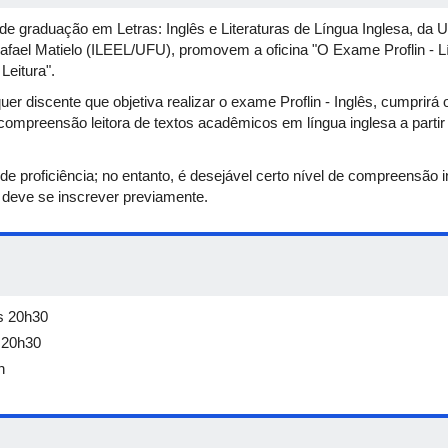
de graduação em Letras: Inglês e Literaturas de Língua Inglesa, da 
afael Matielo (ILEEL/UFU), promovem a oficina "O Exame Proflin - 
eitura".
er discente que objetiva realizar o exame Proflin - Inglês, cumprirá 
compreensão leitora de textos acadêmicos em língua inglesa a parti
 de proficiência; no entanto, é desejável certo nível de compreensão i
do deve se inscrever previamente.
às 20h30
s 20h30
h