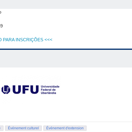
o
59
O PARA INSCRIÇÕES <<<
e
Événement culturel
Événement d'extension