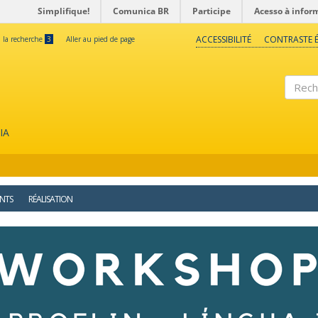
Simplifique!
Comunica BR
Participe
Acesso à infor
ACCESSIBILITÉ
CONTRASTE É
à la recherche
3
Aller au pied de page
Reche
IA
NTS
RÉALISATION