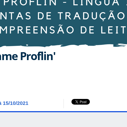
ame Proflin'
à 15/10/2021