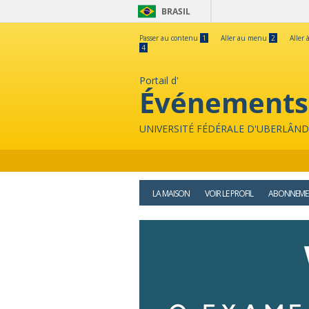
BRASIL
Passer au contenu
1
Aller au menu
2
Aller 
4
Portail d'
Événements
UNIVERSITÉ FÉDÉRALE D'UBERLÂND
LA MAISON
VOIR LE PROFIL
ABONNEME