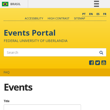
BRASIL
Simplifique!
PT
EN
ES
FR
ACCESSIBILITY
HIGH CONTRAST
SITEMAP
Comunica BR
Participe
Events Portal
Acesso à informação
FEDERAL UNIVERSITY OF UBERLANDIA
Legislação
Canais
Search
FAQ
Events
Title