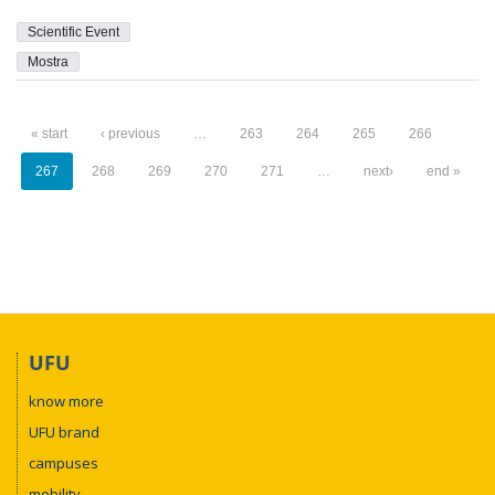
Scientific Event
Mostra
« start
‹ previous
…
263
264
265
266
267
268
269
270
271
…
next›
end »
UFU
know more
UFU brand
campuses
mobility