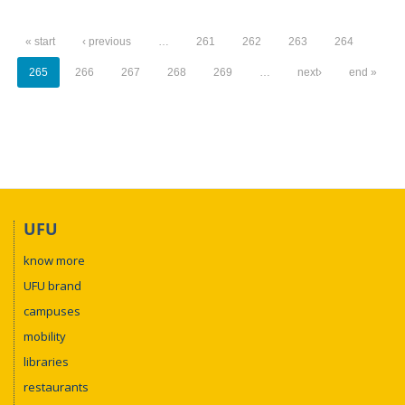
« start
‹ previous
…
261
262
263
264
265
266
267
268
269
…
next›
end »
UFU
know more
UFU brand
campuses
mobility
libraries
restaurants