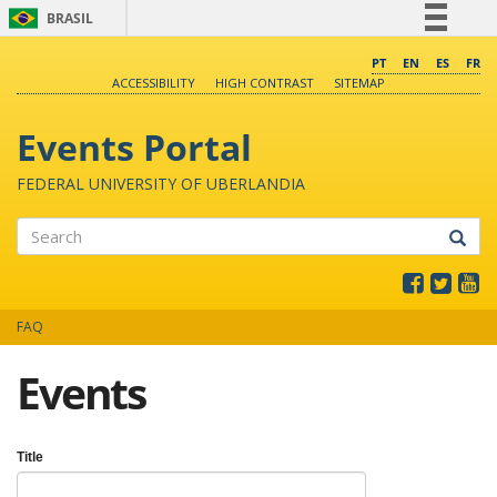
BRASIL
Simplifique!
PT
EN
ES
FR
ACCESSIBILITY
HIGH CONTRAST
SITEMAP
Comunica BR
Participe
Events Portal
Acesso à informação
FEDERAL UNIVERSITY OF UBERLANDIA
Legislação
Canais
Search
FAQ
Events
Title