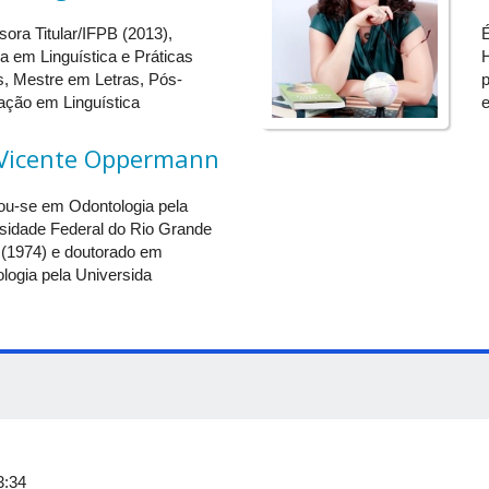
rufu6
sora Titular/IFPB (2013),
a em Linguística e Práticas
H
s da manhã
s, Mestre em Letras, Pós-
p
ção em Linguística
e
e e de ações de internacionalização (comunidade internacional): Com
 Vicente Oppermann
u-se em Odontologia pela
sidade Federal do Rio Grande
 de mobilidade, dicas para candidaturas, estandes, coffee break
 (1974) e doutorado em
logia pela Universida
íses de diferentes continentes, línguas e culturas, estandes, coffee
3:34