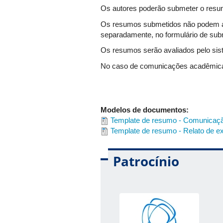
Rohullah Mojaddedi
Os autores poderão submeter o resu
Renata Aparecida Soares
Os resumos submetidos não podem apr
Solange Gilberta Basséne
separadamente, no formulário de sub
Thaíza Jordana de Assunção M
Valeska Virgínia Soares Souza
Os resumos serão avaliados pelo sist
Comissão científica
No caso de comunicações acadêmicas,
300 palavras. O conteúdo deve incluir
​Adriana Cristina Omena dos S
Allisson Benatti Justino
No caso de relatos de experiências i
Celia Regina Lopes
no máximo, 200 palavras;
Claudia Loureiro
Modelos de documentos:
Serão aceitos trabalhos com até 4 au
Cristiane Carvalho de Paula Bri
Template de resumo - Comunicaç
Emerson Luiz Gelamo
Template de resumo - Relato de ex
Somente serão aceitos resumos de tr
Gilberto Cézar de Noronha
As comunicações acadêmicas da INT
Janaína Paula Costa da Silva
Patrocínio
MConf-RNP na quinta-feira, dia 17 de 
Luiz Carlos Gomes de Freitas
Maria Lyda Bolanos Rojas
Os relatos de experiências internac
Marília Rodrigues Moreira
feira, dia 17 de setembro, das 13h30 à
Renata Aparecida Soares
A apresentação como uma modalidade o
Rubens Gedraite
organizadora e científica.