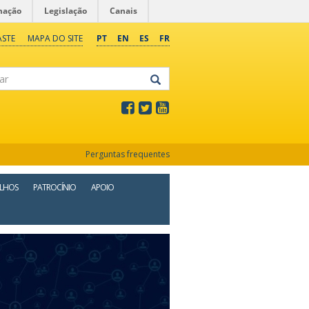
mação
Legislação
Canais
ASTE
MAPA DO SITE
PT
EN
ES
FR
Perguntas frequentes
ALHOS
PATROCÍNIO
APOIO