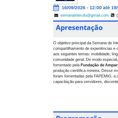
16/09/2026 - 12:00 até 19
semanainterufu@gmail.com
(
Apresentação
O objetivo principal da Semana de In
compartilhamento de experiências e 
aos seguintes temas: mobilidade, lín
comunidade geral. De modo especial, 
fomentado pela
Fundação de Amparo
produção científica mineira. Desse m
foram fomentadas pela FAPEMIG, a d
capacitação para servidores, discen
Eixos temáticos:
Internacionalização da ciênci
visibilidade internacional à pro