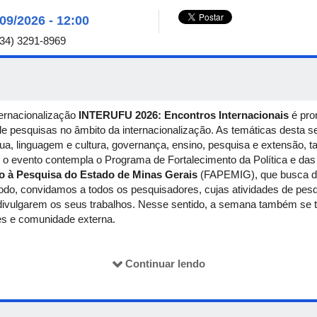
/09/2026 - 12:00
34) 3291-8969
ternacionalização
INTERUFU 2026: Encontros Internacionais
é pro
de pesquisas no âmbito da internacionalização. As temáticas desta 
gua, linguagem e cultura, governança, ensino, pesquisa e extensão, 
o evento contempla o Programa de Fortalecimento da Política e das 
 à Pesquisa do Estado de Minas Gerais
(FAPEMIG), que busca dar 
odo, convidamos a todos os pesquisadores, cujas atividades de pesq
ivulgarem os seus trabalhos. Nesse sentido, a semana também se 
tes e comunidade externa.
Continuar lendo
a mineira:
descreva como as suas atividades de pesquisa, ensino e
dução científica, tecnológica e cultural de Minas Gerais.