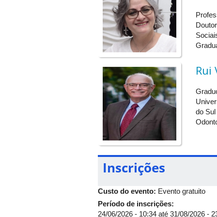
https://conferenciaweb.rnp.br/ufu/inte
Profes
Doutor
Verifique o detalhamento em sessõe
Sociai
Tarde (13h30 - 17h30)
Gradua
Relatos de experiências de mobilidad
estandes, coffee break
Rui
3º Dia: Sexta-feira 18/09/2026
Graduo
Manhã (8h30 - 11h30)
Univer
Roda de oportunidades: Oportunidades
do Sul
Tarde (13h30 - 17h30)
Odonto
Oficina de países: Apresentação de pa
4º Dia: Sábado 19/09/2026
Manhã (8h30 - 11h30)
Inscrições
Jornada Poliglota
Custo do evento:
Evento gratuito
Período de inscrições:
24/06/2026 - 10:34
até
31/08/2026 - 2