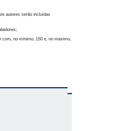
os autores serão incluídas
aliadores;
r com, no mínimo, 150 e, no máximo,
oco e contar com, no mínimo, 100 e,
 Mônica ou em ambiente on-line
nta Mônica (Uberlândia) na quinta-
ação a ser realizada pelas comissões