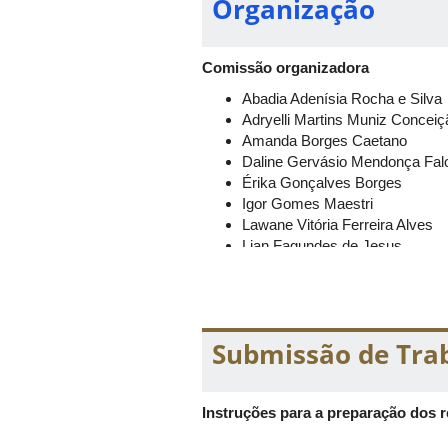
Organização
Comissão organizadora
Abadia Adenísia Rocha e Silva
Adryelli Martins Muniz Conceiç
Amanda Borges Caetano
Daline Gervásio Mendonça Fal
Érika Gonçalves Borges
Igor Gomes Maestri
Lawane Vitória Ferreira Alves
Lian Fagundes de Jesus
Lúmia Massa Garcia Pires
Luna Guimarães Souza
Maíra Sueco Maegava Córdul
Maria Cláudia de Freitas Salo
Submissão de Tra
Mariana Ferreira de Souza
Mariana Amorin Medeiros
Matheus Fabbri Freitas Oliveira
Instruções para a preparação dos
Raphael Marco Oliveira Carnei
Rodrigo Magossi Cezarino