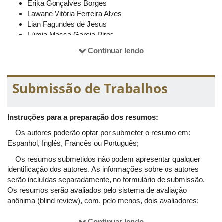
Érika Gonçalves Borges
Lawane Vitória Ferreira Alves
Lian Fagundes de Jesus
Lúmia Massa Garcia Pires
Luna Guimarães Souza
Continuar lendo
Maíra Sueco Maegava Córdula
Maria Clara Lima Abrão
Maria Cláudia de Freitas Salomão
Submissão de Trabalhos
Mariana Ferreira de Souza
Raphael Marco Oliveira Carneiro
Rodrigo Martins de Souza
Instruções para a preparação dos resumos:
Rohullah Mojaddedi
Renata Aparecida Soares
Os autores poderão optar por submeter o resumo em:
Solange Gilberta Basséne
Espanhol, Inglês, Francês ou Português;
Thaíza Jordana de Assunção Melo Aquino
Os resumos submetidos não podem apresentar qualquer
Valeska Virgínia Soares Souza
identificação dos autores. As informações sobre os autores
Comissão científica
serão incluídas separadamente, no formulário de submissão.
Os resumos serão avaliados pelo sistema de avaliação
Allisson Benatti Justino
anônima (blind review), com, pelo menos, dois avaliadores;
Antonio Otavio Patrocinio
Celia Regina Lopes
No caso de comunicações acadêmicas, o texto do resumo
Continuar lendo
Cínthia Rodarte Parreira Alane