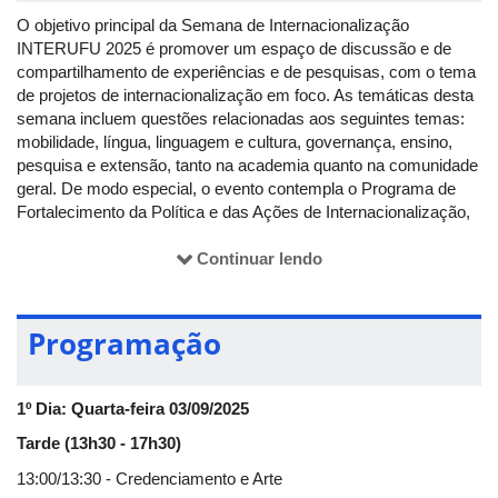
O objetivo principal da Semana de Internacionalização
INTERUFU 2025 é promover um espaço de discussão e de
compartilhamento de experiências e de pesquisas, com o tema
de projetos de internacionalização em foco. As temáticas desta
semana incluem questões relacionadas aos seguintes temas:
mobilidade, língua, linguagem e cultura, governança, ensino,
pesquisa e extensão, tanto na academia quanto na comunidade
geral. De modo especial, o evento contempla o Programa de
Fortalecimento da Política e das Ações de Internacionalização,
fomentado pela
Fundação de Amparo à Pesquisa do Estado
de Minas Gerais
(FAPEMIG), que busca dar visibilidade
Continuar lendo
internacional à produção científica mineira. Desse modo,
convidamos a todos os pesquisadores, cujas atividades de
pesquisa, ensino e extensão são ou já foram fomentadas pela
Programação
FAPEMIG, a divulgarem os seus trabalhos. Nesse sentido, a
semana também se torna um espaço de aprendizagem e
capacitação para servidores, discentes e comunidade externa.
1º Dia: Quarta-feira 03/09/2025
Tarde (13h30 - 17h30)
Eixos temáticos:
13:00/13:30 - Credenciamento e Arte