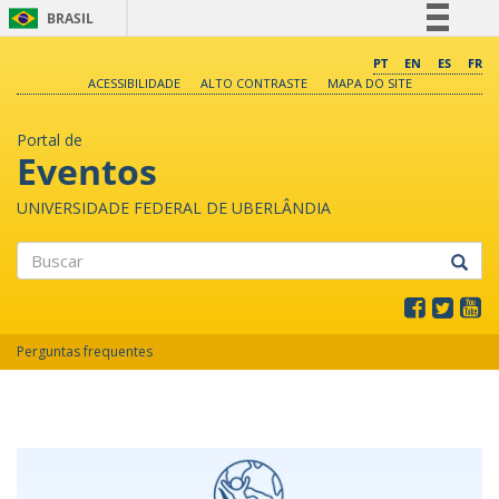
BRASIL
Simplifique!
PT
EN
ES
FR
ACESSIBILIDADE
ALTO CONTRASTE
MAPA DO SITE
Comunica BR
Participe
Portal de
Acesso à informação
Eventos
Legislação
UNIVERSIDADE FEDERAL DE UBERLÂNDIA
Canais
Buscar
Perguntas frequentes