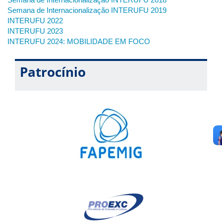
máximo DUAS propostas, uma no periodo matutino e outra
Semana de Internacionalização INTERUFU 2019
no período vespertino.
INTERUFU 2022
INTERUFU 2023
INTERUFU 2024: MOBILIDADE EM FOCO
Patrocínio