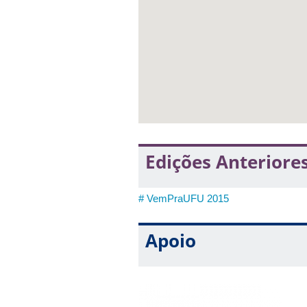
14h às 15h: Palestra sobre as Red
Local: Auditório do bloco 3Q
Palestrante: Profa. Maura Alves de Fr
9h às 11h - 14h às 16h: Apresentação 
Local: Sala Multiuso da DRII, Bloco 3
Edições Anteriore
>>> Confira o mapa e as salas do 
# VemPraUFU 2015
Apoio