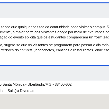
rcos e Matheus (Forró Sertanejo Universitário)
a Diretoria de Relações Internacionais e Interinstitucionais (Drii)
, Sala 3P02, Reitoria
e, sendo que qualquer pessoa da comunidade pode visitar o campus S
ralmente, a maior parte dos visitantes chega por meio de excursões o
zação do evento solicita que os estudantes compareçam
uniformiza
a, sugere-se que os visitantes se programem para passar o dia tod
standes dos Cursos
arredores do
campus
(lanchonetes, cantinas e restaurantes, onde c
Orientação Profissional
usa (Proae/Eseba)
rro Santa Mônica - Uberlândia/MG - 38400-902
os - Sala(s) Diversas
ntações Culturais
sil
rcos e Matheus (Forró Sertanejo Universitário)