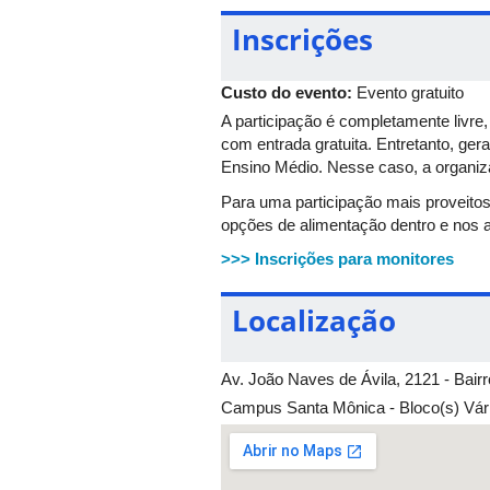
Apresentadores: Lucas Pires, João Ma
Inscrições
9h às 11h - 14h às 16h: Apresentação d
Custo do evento:
Evento gratuito
Local: Sala Multiuso da Drii, Bloco 3P
A participação é completamente livr
com entrada gratuita. Entretanto, ge
Ensino Médio. Nesse caso, a organi
27/10/2017 – sexta-feira
Para uma participação mais proveitos
9h às 12h - 14h às 17h: Visita aos E
opções de alimentação dentro e nos 
>>> Inscrições para monitores
14h às 16h - 16h às 18h: Oficinas de 
Localização
Local: Sala 3Q
Palestrante: Prof. Klênio Antônio So
Av. João Naves de Ávila, 2121 - Bai
Campus Santa Mônica - Bloco(s) Vári
09h30 às 11h30 – 15h às 17h: Aprese
Local: Praça ao lado do Banco do Bra
Apresentadores: Lucas Pires, João Ma