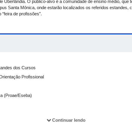
e Uberlândia. O público-alvo é a comunidade de ensino médio, que te
s Santa Mônica, onde estarão localizados os referidos estandes, 
“feira de profissões”.
standes dos Cursos
Orientação Profissional
usa (Proae/Eseba)
ntações Culturais
Continuar lendo
sil