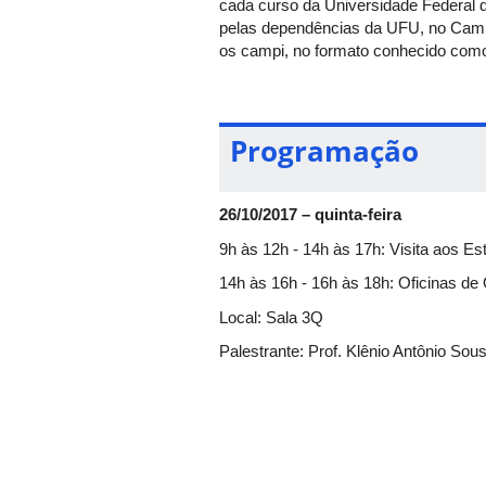
cada curso da Universidade Federal d
pelas dependências da UFU, no Campu
os campi, no formato conhecido como 
Programação
26/10/2017 – quinta-feira
9h às 12h - 14h às 17h: Visita aos E
14h às 16h - 16h às 18h: Oficinas de 
Local: Sala 3Q
Palestrante: Prof. Klênio Antônio So
09h30 às 11h30 – 15h às 17h: Aprese
Local: Praça ao lado do Banco do Bra