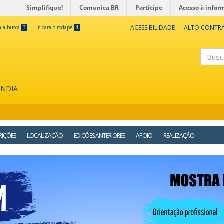
Simplifique!
Comunica BR
Participe
Acesso à infor
ACESSIBILIDADE
ALTO CONTR
ra a busca
3
Ir para o rodapé
4
Buscar
ÂNDIA
RIÇÕES
LOCALIZAÇÃO
EDIÇÕES ANTERIORES
APOIO
REALIZAÇÃO