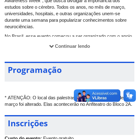
Awareness Week
”, que busca divulgar a importância dos
estudos sobre o cérebro. Todos os anos, no mês de março,
universidades, hospitais, e outras organizações unem-se
durante uma semana para popularizar conhecimentos sobre
neurociências.
No Brasil, esse evento começou a ser organizado com o apoio
da Sociedade Brasileira de Neurociências e Comportamento
Continuar lendo
(SBNeC) a partir de 2012. Em Uberlândia, algumas atividades
aconteceram em 2017 e muitas outras são realizadas esse
ano à partir de esforços de professores da UFU e Universidade
Programação
de São Paulo (USP), .
As atividades da SNC serão realizadas no Campus Umuarama
da UFU e no Centro Universitário do Triângulo (Unitri). Elas são
gratuitas e abertas a todo o público. Para mais informações,
* ATENÇÃO: O local das palestras dos dias 13, 14 e 15 de
basta acessar a página da
Semana Nacional do Cérebro -
março foi alterado. Elas acontecerão no Anfiteatro do Bloco 2A.
Uberlândia
ou contactar o e-mail:
semananacionaldocerebroudi@gmail.com
.
Inscrições
Custo do evento:
Evento gratuito