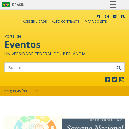
BRASIL
Simplifique!
PT
EN
ES
FR
ACESSIBILIDADE
ALTO CONTRASTE
MAPA DO SITE
Comunica BR
Participe
Portal de
Acesso à informação
Eventos
Legislação
UNIVERSIDADE FEDERAL DE UBERLÂNDIA
Canais
Buscar
Perguntas frequentes