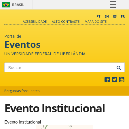
BRASIL
Simplifique!
PT
EN
ES
FR
ACESSIBILIDADE
ALTO CONTRASTE
MAPA DO SITE
Comunica BR
Participe
Portal de
Acesso à informação
Eventos
Legislação
UNIVERSIDADE FEDERAL DE UBERLÂNDIA
Canais
Buscar
Perguntas frequentes
Evento Institucional
Evento Institucional