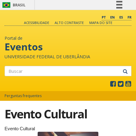
BRASIL
Simplifique!
PT
EN
ES
FR
ACESSIBILIDADE
ALTO CONTRASTE
MAPA DO SITE
Comunica BR
Participe
Portal de
Acesso à informação
Eventos
Legislação
UNIVERSIDADE FEDERAL DE UBERLÂNDIA
Canais
Buscar
Perguntas frequentes
Evento Cultural
Evento Cultural