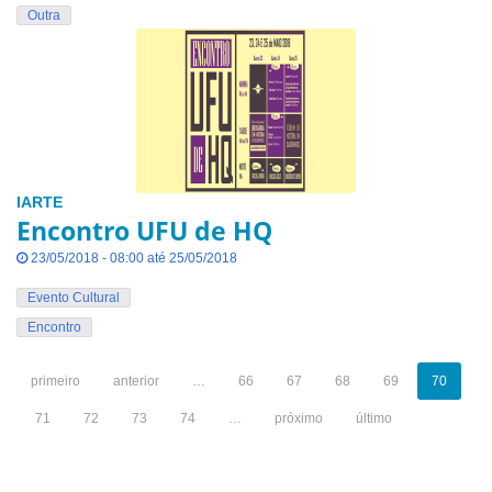
Outra
IARTE
Encontro UFU de HQ
23/05/2018 - 08:00 até 25/05/2018
Evento Cultural
Encontro
primeiro
anterior
…
66
67
68
69
70
71
72
73
74
…
próximo
último