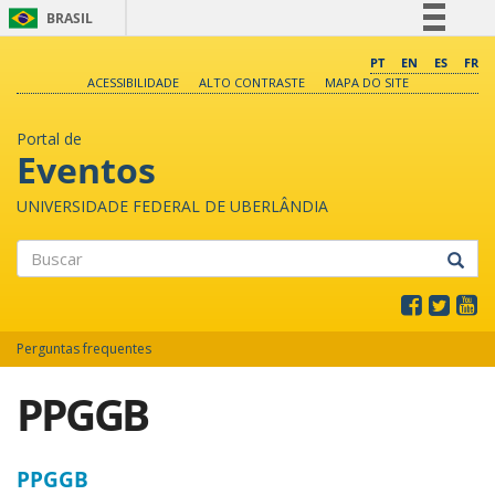
BRASIL
Simplifique!
PT
EN
ES
FR
ACESSIBILIDADE
ALTO CONTRASTE
MAPA DO SITE
Comunica BR
Participe
Portal de
Acesso à informação
Eventos
Legislação
UNIVERSIDADE FEDERAL DE UBERLÂNDIA
Canais
Buscar
Perguntas frequentes
PPGGB
PPGGB