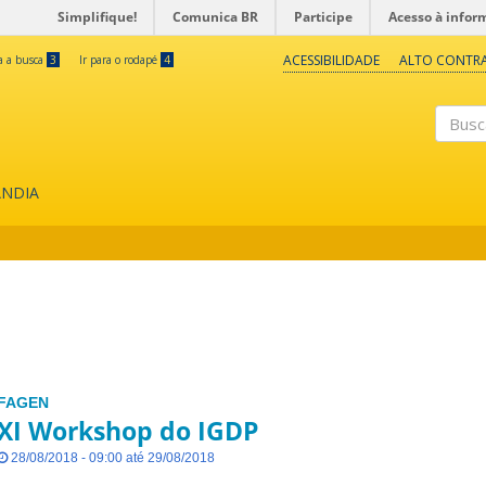
Simplifique!
Comunica BR
Participe
Acesso à infor
ACESSIBILIDADE
ALTO CONTR
ra a busca
3
Ir para o rodapé
4
Buscar
ÂNDIA
FAGEN
XI Workshop do IGDP
28/08/2018 - 09:00 até 29/08/2018