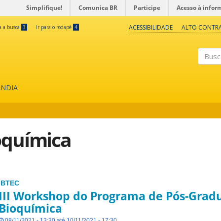
Simplifique!
Comunica BR
Participe
Acesso à infor
ACESSIBILIDADE
ALTO CONTR
ra a busca
3
Ir para o rodapé
4
Buscar
ÂNDIA
oquímica
IBTEC
III Workshop do Programa de Pós-Grad
Bioquímica
08/11/2021 - 13:30 até 10/11/2021 - 17:30