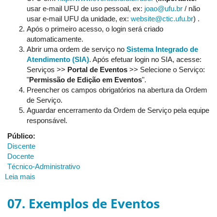
usar e-mail UFU de uso pessoal, ex:
joao@ufu.br
/ não
usar e-mail UFU da unidade, ex:
website@ctic.ufu.br
) .
Após o primeiro acesso, o login será criado
automaticamente.
Abrir uma ordem de serviço no
Sistema Integrado de
Atendimento (SIA)
. Após efetuar login no SIA, acesse:
Serviços >>
Portal de Eventos
>> Selecione o Serviço:
"
Permissão de Edição em Eventos
".
Preencher os campos obrigatórios na abertura da Ordem
de Serviço.
Aguardar encerramento da Ordem de Serviço pela equipe
responsável.
Público:
Discente
Docente
Técnico-Administrativo
Leia mais
sobre
04.
Como
07. Exemplos de Eventos
obter