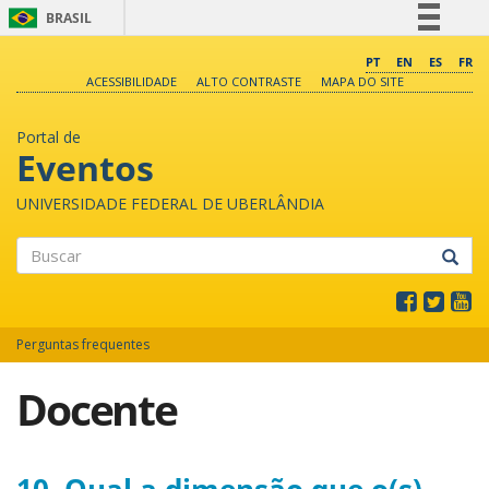
BRASIL
Simplifique!
PT
EN
ES
FR
ACESSIBILIDADE
ALTO CONTRASTE
MAPA DO SITE
Comunica BR
Participe
Portal de
Acesso à informação
Eventos
Legislação
UNIVERSIDADE FEDERAL DE UBERLÂNDIA
Canais
Buscar
Perguntas frequentes
Docente