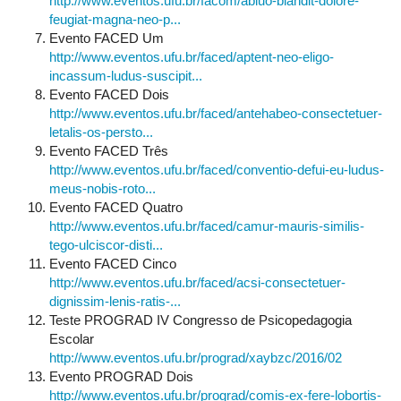
http://www.eventos.ufu.br/facom/abluo-blandit-dolore-
feugiat-magna-neo-p...
Evento FACED Um
http://www.eventos.ufu.br/faced/aptent-neo-eligo-
incassum-ludus-suscipit...
Evento FACED Dois
http://www.eventos.ufu.br/faced/antehabeo-consectetuer-
letalis-os-persto...
Evento FACED Três
http://www.eventos.ufu.br/faced/conventio-defui-eu-ludus-
meus-nobis-roto...
Evento FACED Quatro
http://www.eventos.ufu.br/faced/camur-mauris-similis-
tego-ulciscor-disti...
Evento FACED Cinco
http://www.eventos.ufu.br/faced/acsi-consectetuer-
dignissim-lenis-ratis-...
Teste PROGRAD IV Congresso de Psicopedagogia
Escolar
http://www.eventos.ufu.br/prograd/xaybzc/2016/02
Evento PROGRAD Dois
http://www.eventos.ufu.br/prograd/comis-ex-fere-lobortis-