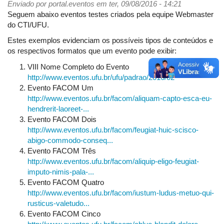
permissão
Enviado por
portal.eventos
em ter, 09/08/2016 - 14:21
para
Seguem abaixo eventos testes criados pela equipe Webmaster
editar
do CTI/UFU.
o
Estes exemplos evidenciam os possíveis tipos de conteúdos e
próprio
os respectivos formatos que um evento pode exibir:
evento?
VIII Nome Completo do Evento
http://www.eventos.ufu.br/ufu/padrao/2016/02
Evento FACOM Um
http://www.eventos.ufu.br/facom/aliquam-capto-esca-eu-
hendrerit-laoreet-...
Evento FACOM Dois
http://www.eventos.ufu.br/facom/feugiat-huic-scisco-
abigo-commodo-conseq...
Evento FACOM Três
http://www.eventos.ufu.br/facom/aliquip-eligo-feugiat-
imputo-nimis-pala-...
Evento FACOM Quatro
http://www.eventos.ufu.br/facom/iustum-ludus-metuo-qui-
rusticus-valetudo...
Evento FACOM Cinco