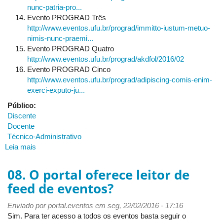
nunc-patria-pro...
Evento PROGRAD Três
http://www.eventos.ufu.br/prograd/immitto-iustum-metuo-
nimis-nunc-praemi...
Evento PROGRAD Quatro
http://www.eventos.ufu.br/prograd/akdfol/2016/02
Evento PROGRAD Cinco
http://www.eventos.ufu.br/prograd/adipiscing-comis-enim-
exerci-exputo-ju...
Público:
Discente
Docente
Técnico-Administrativo
Leia mais
sobre
07.
Exemplos
08. O portal oferece leitor de
de
feed de eventos?
Eventos
Enviado por
portal.eventos
em seg, 22/02/2016 - 17:16
Sim. Para ter acesso a todos os eventos basta seguir o