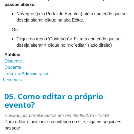
passos abaixo:
Navegue (pelo Portal de Eventos) até o conteúdo que se
deseja alterar, clique na aba Editar.
Ou
Clique no menu 'Conteúdo' > Filtre o conteúdo que se
deseja alterar > clique no link 'editar' (lado direito)
Público:
Discente
Docente
Técnico-Administrativo
Leia mais
sobre
06.
Quais
05. Como editar o próprio
tipos
evento?
de
conteúdos
Enviado por
portal.eventos
em ter, 09/08/2016 - 15:49
e
Para editar e adicionar o conteúdo no site, siga os seguintes
recursos
passos:
posso