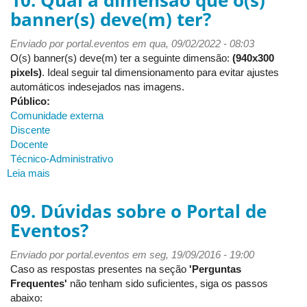
10. Qual a dimensão que o(s)
banner(s) deve(m) ter?
Enviado por
portal.eventos
em qua, 09/02/2022 - 08:03
O(s) banner(s) deve(m) ter a seguinte dimensão:
(940x300
pixels)
. Ideal seguir tal dimensionamento para evitar ajustes
automáticos indesejados nas imagens.
Público:
Comunidade externa
Discente
Docente
Técnico-Administrativo
Leia mais
sobre
10.
Qual
09. Dúvidas sobre o Portal de
a
Eventos?
dimensão
que
Enviado por
portal.eventos
em seg, 19/09/2016 - 19:00
o(s)
Caso as respostas presentes na seção
'Perguntas
banner(s)
Frequentes'
não tenham sido suficientes, siga os passos
deve(m)
abaixo:
ter?