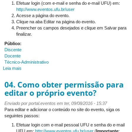
criar
Efetuar login (com e-mail e senha do e-mail UFU) em:
e/ou
http://www.eventos.ufu.br/user
editar?
Acesse a página do evento.
Clique na aba Editar na página do evento.
Preencher os campos desejados e clique em Salvar para
finalizar.
Público:
Discente
Docente
Técnico-Administrativo
Leia mais
sobre
05.
Como
04. Como obter permissão para
editar
editar o próprio evento?
o
próprio
Enviado por
portal.eventos
em ter, 09/08/2016 - 15:37
evento?
Para editar e adicionar o conteúdo no site do evento, siga os
seguintes passos:
Efetuar login com e-mail pessoal UFU e senha do e-mail
UFU em:
http://www.eventos.ufu.br/user
(
Importante
: