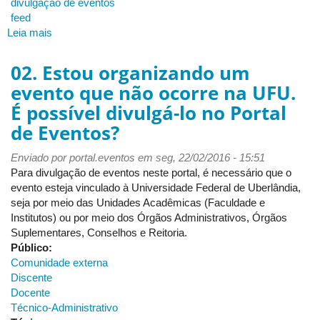
divulgação de eventos
feed
Leia mais
sobre
08.
O
02. Estou organizando um
portal
evento que não ocorre na UFU.
oferece
É possível divulgá-lo no Portal
leitor
de
de Eventos?
feed
de
Enviado por
portal.eventos
em seg, 22/02/2016 - 15:51
eventos?
Para divulgação de eventos neste portal, é necessário que o
evento esteja vinculado à Universidade Federal de Uberlândia,
seja por meio das Unidades Acadêmicas (Faculdade e
Institutos) ou por meio dos Órgãos Administrativos, Órgãos
Suplementares, Conselhos e Reitoria.
Público:
Comunidade externa
Discente
Docente
Técnico-Administrativo