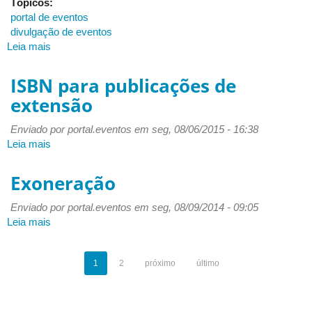
Tópicos:
portal de eventos
divulgação de eventos
Leia mais
sobre
02.
Estou
ISBN para publicações de
organizando
extensão
um
evento
Enviado por
portal.eventos
em seg, 08/06/2015 - 16:38
que
Leia mais
sobre
não
ISBN
ocorre
para
Exoneração
na
publicações
UFU.
de
Enviado por
É
portal.eventos
em seg, 08/09/2014 - 09:05
extensão
Leia mais
possível
sobre
divulgá-
Exoneração
lo
1
2
próximo
último
no
Portal
de
Eventos?