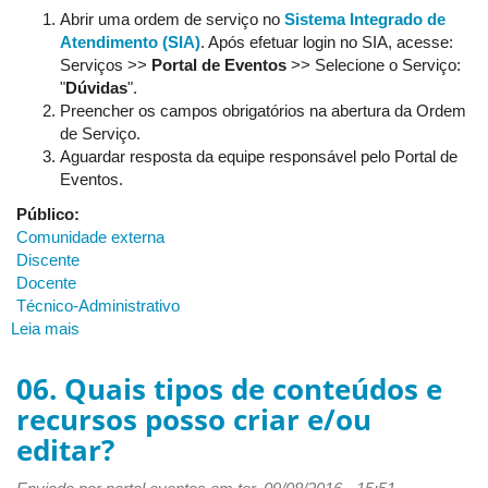
Abrir uma ordem de serviço no
Sistema Integrado de
Atendimento (SIA)
. Após efetuar login no SIA, acesse:
Serviços >>
Portal de Eventos
>> Selecione o Serviço:
"
Dúvidas
".
Preencher os campos obrigatórios na abertura da Ordem
de Serviço.
Aguardar resposta da equipe responsável pelo Portal de
Eventos.
Público:
Comunidade externa
Discente
Docente
Técnico-Administrativo
Leia mais
sobre
09.
Dúvidas
06. Quais tipos de conteúdos e
sobre
recursos posso criar e/ou
o
editar?
Portal
de