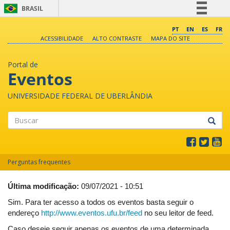
BRASIL
Simplifique!
PT
EN
ES
FR
ACESSIBILIDADE
ALTO CONTRASTE
MAPA DO SITE
Comunica BR
Participe
Portal de
Acesso à informação
Eventos
Legislação
UNIVERSIDADE FEDERAL DE UBERLÂNDIA
Canais
Buscar
Perguntas frequentes
Última modificação:
09/07/2021 - 10:51
Sim. Para ter acesso a todos os eventos basta seguir o
endereço
http://www.eventos.ufu.br/feed
no seu leitor de feed.
Caso deseje seguir apenas os eventos de uma determinada