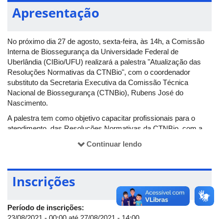
Apresentação
No próximo dia 27 de agosto, sexta-feira, às 14h, a Comissão
Interna de Biossegurança da Universidade Federal de
Uberlândia (CIBio/UFU) realizará a palestra "Atualização das
Resoluções Normativas da CTNBio", com o coordenador
substituto da Secretaria Executiva da Comissão Técnica
Nacional de Biossegurança (CTNBio), Rubens José do
Nascimento.
A palestra tem como objetivo capacitar profissionais para o
atendimento das Resoluções Normativas da CTNBio, com a
finalidade de aprimorar seus conhecimentos a serem
Continuar lendo
empregados em atividades que envolvam acompanhamento,
avaliação ou manipulação de Organismos Geneticamente
Modificados (OGMs) dentro dos laboratórios.
Inscrições
A palestra será realizada virtualmente, via plataforma Microsoft
Teams. Haverá emissão de certificados pelo Sistema de
Informação de Extensão (Siex).
Período de inscrições:
23/08/2021 - 00:00
até
27/08/2021 - 14:00