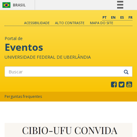
BRASIL
Simplifique!
PT
EN
ES
FR
ACESSIBILIDADE
ALTO CONTRASTE
MAPA DO SITE
Comunica BR
Participe
Portal de
Acesso à informação
Eventos
Legislação
UNIVERSIDADE FEDERAL DE UBERLÂNDIA
Canais
Buscar
Perguntas frequentes