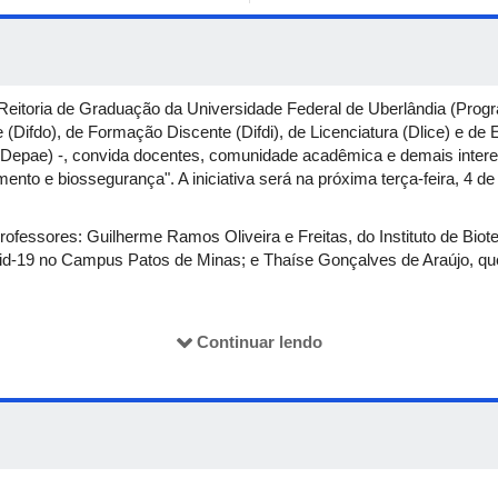
ó-Reitoria de Graduação da Universidade Federal de Uberlândia (Pro
(Difdo), de Formação Discente (Difdi), de Licenciatura (Dlice) e de
epae) -, convida docentes, comunidade acadêmica e demais interes
ento e biossegurança". A iniciativa será na próxima terça-feira, 4 d
ofessores: Guilherme Ramos Oliveira e Freitas, do Instituto de Biot
vid-19 no Campus Patos de Minas; e Thaíse Gonçalves de Araújo, qu
aqueles que assinarem a lista de presença durante a
live
.
Continuar lendo