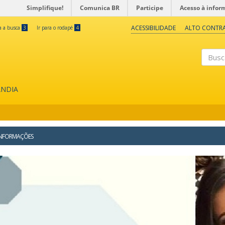
Simplifique!
Comunica BR
Participe
Acesso à infor
ACESSIBILIDADE
ALTO CONTR
ra a busca
3
Ir para o rodapé
4
Buscar
ÂNDIA
INFORMAÇÕES