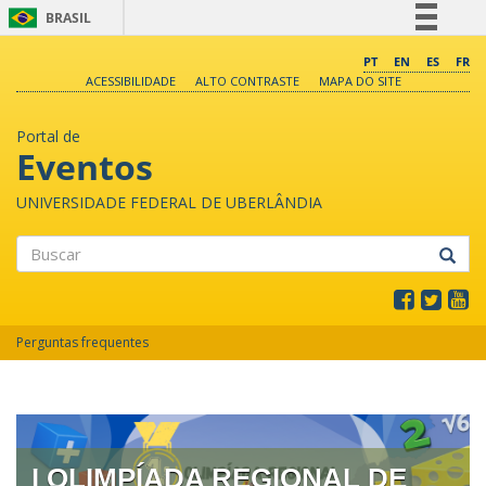
BRASIL
Simplifique!
PT
EN
ES
FR
ACESSIBILIDADE
ALTO CONTRASTE
MAPA DO SITE
Comunica BR
Participe
Portal de
Acesso à informação
Eventos
Legislação
UNIVERSIDADE FEDERAL DE UBERLÂNDIA
Canais
Buscar
Perguntas frequentes
I OLIMPÍADA REGIONAL DE