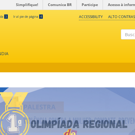
Simplifique!
Comunica BR
Participe
Acesso à infor
ACCESSIBILITY
ALTO CONTRAS
eda
3
Ir al pie de página
4
Buscar
NDIA