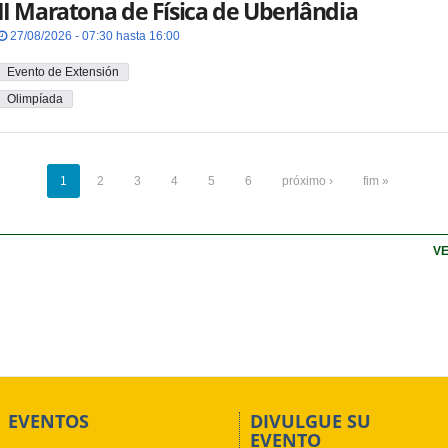
II Maratona de Física de Uberlândia
27/08/2026 - 07:30 hasta 16:00
Evento de Extensión
Olimpíada
1
2
3
4
5
6
próximo ›
fim »
VE
EVENTOS
DIVULGUE SU
EVENTO