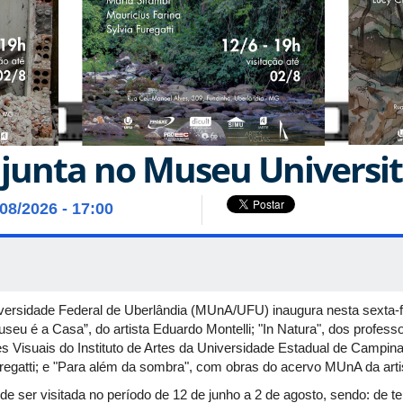
junta no Museu Universit
/08/2026 - 17:00
versidade Federal de Uberlândia (MUnA/UFU) inaugura nesta sexta-fe
seu é a Casa”, do artista Eduardo Montelli; "In Natura", dos profes
Visuais do Instituto de Artes da Universidade Estadual de Campin
regatti; e "Para além da sombra", com obras do acervo MUnA da artist
de ser visitada no período de 12 de junho a 2 de agosto, sendo: de te