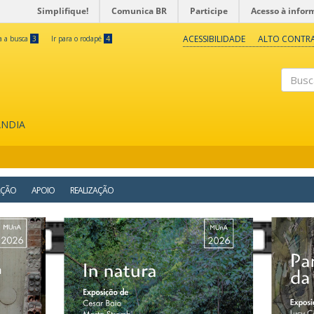
Simplifique!
Comunica BR
Participe
Acesso à infor
ACESSIBILIDADE
ALTO CONTR
ra a busca
3
Ir para o rodapé
4
Buscar
ÂNDIA
AÇÃO
APOIO
REALIZAÇÃO