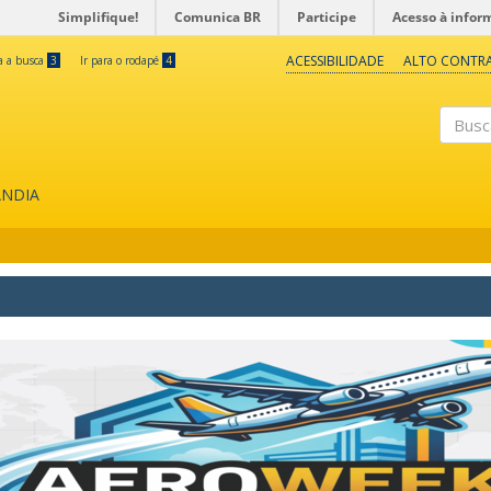
Simplifique!
Comunica BR
Participe
Acesso à infor
ACESSIBILIDADE
ALTO CONTR
ra a busca
3
Ir para o rodapé
4
Buscar
ÂNDIA