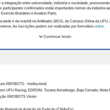
r a integração entre universidade, indústria e sociedade, promovend
os participantes confirmados estão importantes nomes da indústria a
xército Brasileiro e Aviation Parts.
a tarde e da manhã no Anfiteatro 1BCG, do Campus Glória da UFU. A 
terno. As inscrições podem ser realizadas por formulário
online
.
Continuar lendo
tura XMOBOTS - Institucional
d com UFU Racing, EDROM, Tucano Aerodesign, Baja Cerrado, Meta C
osição XMOBOTS Vision
a de Material de Aviação do Exército (CMAvEx)