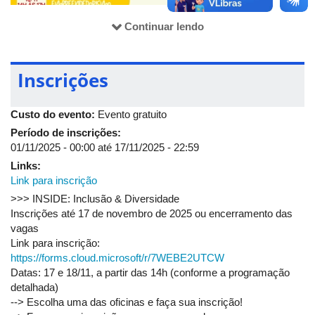
*escolha uma das oficinas e faça sua inscrição gratuita
Continuar lendo
As inscrições podem ser feitas pelo link:
https://forms.cloud.microsoft/r/7WEBE2UTCW
Vagas limitadas!
Inscrições
O INSIDE conta com o apoio do CNPq, do Ministério da
Ciência, Tecnologia e Inovação, do Ministério das Mulheres, da
Custo do evento:
Evento gratuito
UFU, da Faculdade de Gestão e Negócios (FAGEN/UFU) e do
GeL – Gestão em Libras.
Período de inscrições:
01/11/2025 - 00:00
até
17/11/2025 - 22:59
>>> INSIDE: Inclusão & Diversidade
Links:
Inscrições até 17 de novembro de 2025 ou encerramento das
Link para inscrição
vagas
Link para inscrição:
>>> INSIDE: Inclusão & Diversidade
https://forms.cloud.microsoft/r/7WEBE2UTCW
Inscrições até 17 de novembro de 2025 ou encerramento das
Datas: 17 e 18/11, a partir das 14h (conforme a programação
vagas
detalhada)
Link para inscrição:
--> Escolha uma das oficinas e faça sua inscrição!
https://forms.cloud.microsoft/r/7WEBE2UTCW
--> Faça a sua inscrição em uma ou nas duas mesas-
Datas: 17 e 18/11, a partir das 14h (conforme a programação
redondas!
detalhada)
--> Escolha uma das oficinas e faça sua inscrição!
--> Para mais informações sobre a Wings e o INSIDE, acesse