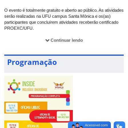
O evento é totalmente gratuito e aberto ao público. As atividades
serão realizadas na UFU campus Santa Mônica e os(as)
participantes que concluírem atividades receberão certificado
PROEXC/UFU.
Continuar lendo
Oficinas*:
- Oficina de Letramento Racial: 17/11/2025, das 14h às 16h
- Oficina de Empreendedorismo: 17/11 e 18/11, das 14h às 17h
Programação
- Oficina básica de Libras: 17/11 e 18/11, das 14h às 17h
Mesas-redondas:
- Mulheres e Empreendedorismo: desenvolvendo novas rotas
de voo, 17/11/2025 às 19h no auditório 5O-C (UFU Santa
Mônica)
- Inclusão: ampliando os horizontes para novos voos:
18/11/2025 às 19h no auditório 5O-C (UFU Santa Mônica).