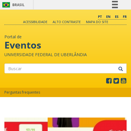
BRASIL
Simplifique!
PT
EN
ES
FR
ACESSIBILIDADE
ALTO CONTRASTE
MAPA DO SITE
Comunica BR
Participe
Portal de
Acesso à informação
Eventos
Legislação
UNIVERSIDADE FEDERAL DE UBERLÂNDIA
Canais
Buscar
Perguntas frequentes