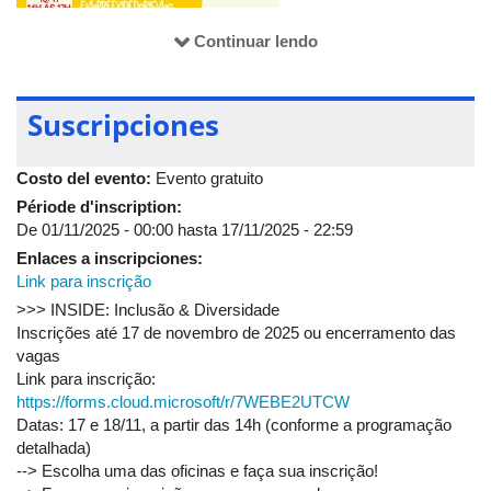
*escolha uma das oficinas e faça sua inscrição gratuita
Continuar lendo
As inscrições podem ser feitas pelo link:
https://forms.cloud.microsoft/r/7WEBE2UTCW
Vagas limitadas!
Suscripciones
O INSIDE conta com o apoio do CNPq, do Ministério da
Ciência, Tecnologia e Inovação, do Ministério das Mulheres, da
Costo del evento:
Evento gratuito
UFU, da Faculdade de Gestão e Negócios (FAGEN/UFU) e do
GeL – Gestão em Libras.
Période d'inscription:
De
01/11/2025 - 00:00
hasta
17/11/2025 - 22:59
>>> INSIDE: Inclusão & Diversidade
Enlaces a inscripciones:
Inscrições até 17 de novembro de 2025 ou encerramento das
Link para inscrição
vagas
Link para inscrição:
>>> INSIDE: Inclusão & Diversidade
https://forms.cloud.microsoft/r/7WEBE2UTCW
Inscrições até 17 de novembro de 2025 ou encerramento das
Datas: 17 e 18/11, a partir das 14h (conforme a programação
vagas
detalhada)
Link para inscrição:
--> Escolha uma das oficinas e faça sua inscrição!
https://forms.cloud.microsoft/r/7WEBE2UTCW
--> Faça a sua inscrição em uma ou nas duas mesas-
Datas: 17 e 18/11, a partir das 14h (conforme a programação
redondas!
detalhada)
--> Escolha uma das oficinas e faça sua inscrição!
--> Para mais informações sobre a Wings e o INSIDE, acesse