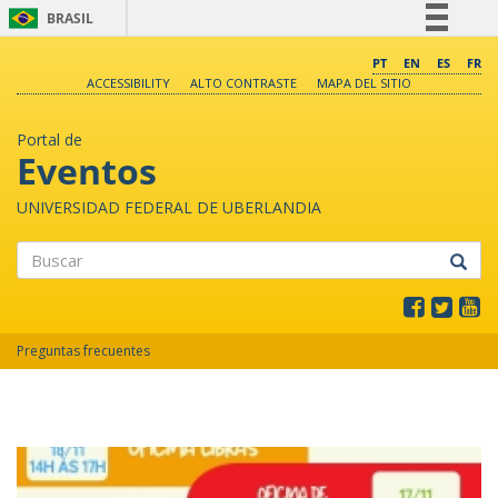
BRASIL
Simplifique!
PT
EN
ES
FR
ACCESSIBILITY
ALTO CONTRASTE
MAPA DEL SITIO
Comunica BR
Participe
Portal de
Acesso à informação
Eventos
Legislação
UNIVERSIDAD FEDERAL DE UBERLANDIA
Canais
Buscar
Preguntas frecuentes