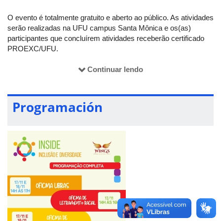
O evento é totalmente gratuito e aberto ao público. As atividades
serão realizadas na UFU campus Santa Mônica e os(as)
participantes que concluírem atividades receberão certificado
PROEXC/UFU.
Continuar lendo
Oficinas*:
- Oficina de Letramento Racial: 17/11/2025, das 14h às 16h
- Oficina de Empreendedorismo: 17/11 e 18/11, das 14h às 17h
Programación
- Oficina básica de Libras: 17/11 e 18/11, das 14h às 17h
Mesas-redondas:
- Mulheres e Empreendedorismo: desenvolvendo novas rotas
de voo, 17/11/2025 às 19h no auditório 5O-C (UFU Santa
Mônica)
- Inclusão: ampliando os horizontes para novos voos:
18/11/2025 às 19h no auditório 5O-C (UFU Santa Mônica).