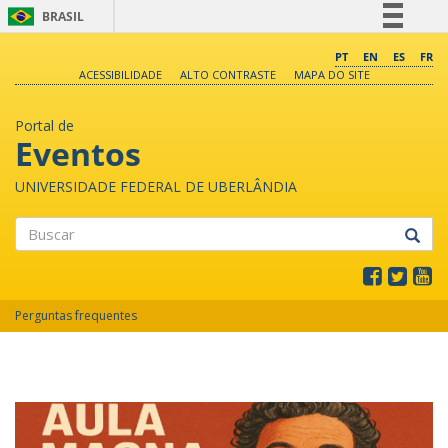
BRASIL
Simplifique!
PT
EN
ES
FR
ACESSIBILIDADE
ALTO CONTRASTE
MAPA DO SITE
Comunica BR
Participe
Portal de
Acesso à informação
Eventos
Legislação
UNIVERSIDADE FEDERAL DE UBERLÂNDIA
Canais
Buscar
Perguntas frequentes