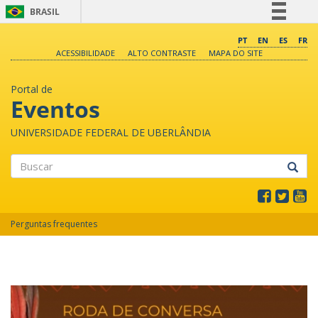
BRASIL
Simplifique!
PT
EN
ES
FR
ACESSIBILIDADE
ALTO CONTRASTE
MAPA DO SITE
Comunica BR
Participe
Portal de
Acesso à informação
Eventos
Legislação
UNIVERSIDADE FEDERAL DE UBERLÂNDIA
Canais
Buscar
Perguntas frequentes