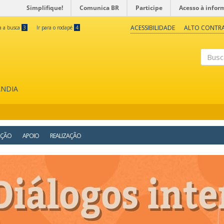
Simplifique!
Comunica BR
Participe
Acesso à infor
ACESSIBILIDADE
ALTO CONTR
ra a busca
3
Ir para o rodapé
4
Buscar
ÂNDIA
AÇÃO
APOIO
REALIZAÇÃO