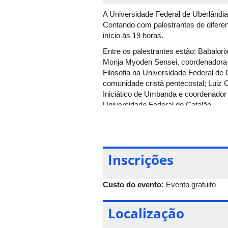
A Universidade Federal de Uberlândia
Contando com palestrantes de diferen
início às 19 horas.
Entre os palestrantes estão: Babalori
Monja Myoden Sensei, coordenadora d
Filosofia na Universidade Federal d
comunidade cristã pentecostal; Luiz 
Iniciático de Umbanda e coordenador
Universidade Federal de Catalão.
O evento visa debater o combate à in
intolerância religiosa.
Inscrições
Custo do evento:
Evento gratuito
Localização