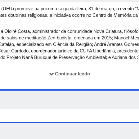
 (UFU) promove na próxima segunda-feira, 31 de março, o evento "Me
tes doutrinas religiosas, a iniciativa ocorre no Centro de Memória 
xá Oloirê Costa, administrador da comunidade Nova Criatura, filósofo
e salas de meditação Zen-budista, ordenada em 2015; Manoel Messi
e Catalão, especializado em Ciência da Religião; André Arantes Go
César Cardodo, coordenador jurídico da CUFA Uberlândia, presidente
 do Projeto Nanã Buruquê de Preservação Ambiental; e Adriana dos
tolerância, pensando estratégias que corroborem para atenuar violê
Continuar lendo