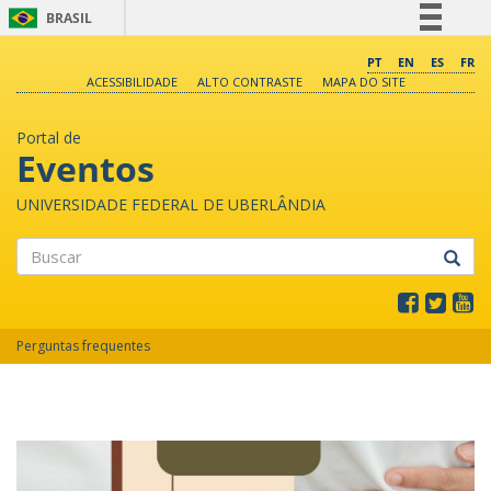
BRASIL
Simplifique!
PT
EN
ES
FR
ACESSIBILIDADE
ALTO CONTRASTE
MAPA DO SITE
Comunica BR
Participe
Portal de
Acesso à informação
Eventos
Legislação
UNIVERSIDADE FEDERAL DE UBERLÂNDIA
Canais
Buscar
Perguntas frequentes