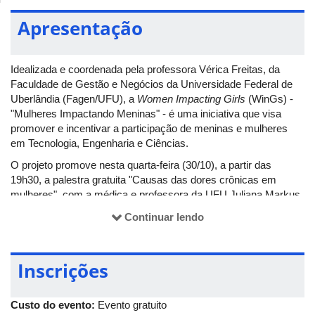
Apresentação
Idealizada e coordenada pela professora Vérica Freitas, da
Faculdade de Gestão e Negócios da Universidade Federal de
Uberlândia (Fagen/UFU), a
Women Impacting Girls
(WinGs) -
"Mulheres Impactando Meninas" - é uma iniciativa que visa
promover e incentivar a participação de meninas e mulheres
em Tecnologia, Engenharia e Ciências.
O projeto promove nesta quarta-feira (30/10), a partir das
19h30, a palestra gratuita "Causas das dores crônicas em
mulheres", com a médica e professora da UFU Juliana Markus,
para destacar a importância de cuidar da saúde da mulher.
Continuar lendo
Aberto a todos(as) os(as) interessados(as), o evento será
transmitido ao vivo, via YouTube, com emissão de certificados
Siex/Proexc/UFU aos participantes. Para saber mais sobre a
Inscrições
WinGs, acesse o perfil no Instagram (
@
wings_brasil
).
Custo do evento:
Evento gratuito