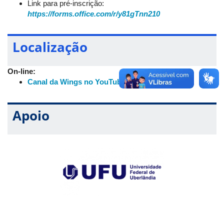
Link para pré-inscrição:
Sobre a palestrante:
https://forms.office.com/r/y81gTnn210
Drª. Juliana Markus é graduada em Medicina pela UFU (2004),
com residência em Clínica Médica (2007-2010) e vivências em
pronto-socorro, enfermaria e ambulatório. Residência em
Localização
Reumatologia pelo Hospital de Clínicas (HC-UFU/Ebserh), de
2010 a 2012; mestra em Ciências da Saúde pelo Programa de
Pós-Graduação em Ciências da Sapude da Faculdade de
On-line:
Medicina da UFU, com o tema "Esclerose Sistêmica e
Canal da Wings no YouTube
Esofagopatia"; doutoranda na Universidade Federal de São
Paulo (Unifesp), com o tema "Miopatias Inflamatórias e
Capilaroscopia". Responsável pelos ambulatórios de Sjögren
Apoio
(Síndrome Seca), Esclerose Sistêmica e Miopatias e pela
execução da capilaroscopia (exame para avaliar os capilares
periungueais no cenário de fenômeno de Raynaud).