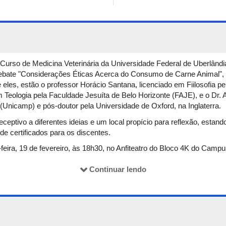
Curso de Medicina Veterinária da Universidade Federal de Uberlândi
debate "Considerações Éticas Acerca do Consumo de Carne Animal",
 eles, estão o professor Horácio Santana, licenciado em Fiilosofia pe
eologia pela Faculdade Jesuíta de Belo Horizonte (FAJE), e o Dr. A
Unicamp) e pós-doutor pela Universidade de Oxford, na Inglaterra.
eptivo a diferentes ideias e um local propício para reflexão, estan
e certificados para os discentes.
feira, 19 de fevereiro, às 18h30, no Anfiteatro do Bloco 4K do Ca
o debate!
Continuar lendo