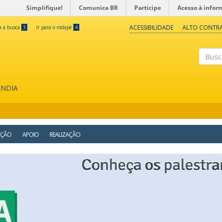
Simplifique!
Comunica BR
Participe
Acesso à infor
ACESSIBILIDADE
ALTO CONTR
ra a busca
3
Ir para o rodapé
4
Buscar
ÂNDIA
AÇÃO
APOIO
REALIZAÇÃO