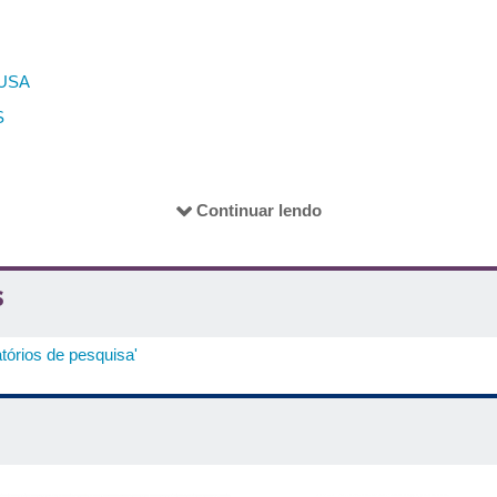
USA
S
OUTO
Continuar lendo
s
UARTE
tórios de pesquisa'