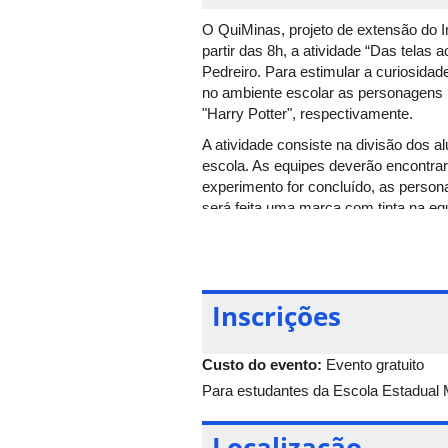
O QuiMinas, projeto de extensão do I
partir das 8h, a atividade “Das telas
Pedreiro. Para estimular a curiosida
no ambiente escolar as personagens 
"Harry Potter", respectivamente.
A atividade consiste na divisão dos 
escola. As equipes deverão encontrar
experimento for concluído, as person
será feita uma marca com tinta na e
a todas as questões das quatro pers
Inscrições
Custo do evento:
Evento gratuito
Para estudantes da Escola Estadual 
Localização