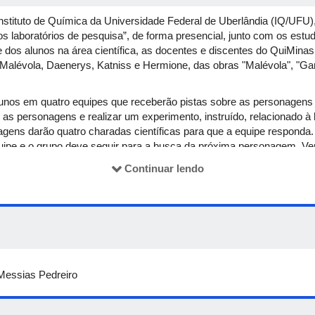
nstituto de Química da Universidade Federal de Uberlândia (IQ/UFU), 
 aos laboratórios de pesquisa”, de forma presencial, junto com os es
de dos alunos na área científica, as docentes e discentes do QuiMin
Malévola, Daenerys, Katniss e Hermione, das obras "Malévola", "Ga
alunos em quatro equipes que receberão pistas sobre as personagens
 as personagens e realizar um experimento, instruído, relacionado à
agens darão quatro charadas científicas para que a equipe respond
quipe e o grupo deve seguir para a busca da próxima personagem. Ve
onagens.
Continuar lendo
Messias Pedreiro