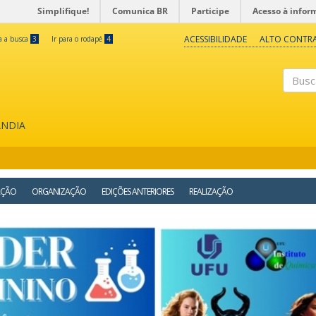
Simplifique!
Comunica BR
Participe
Acesso à infor
ACESSIBILIDADE
ALTO CONTR
ra a busca
3
Ir para o rodapé
4
Buscar
ÂNDIA
AÇÃO
ORGANIZAÇÃO
EDIÇÕES ANTERIORES
REALIZAÇÃO