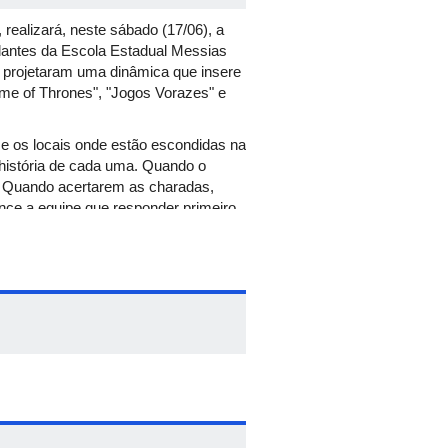
realizará, neste sábado (17/06), a
tudantes da Escola Estadual Messias
as projetaram uma dinâmica que insere
me of Thrones", "Jogos Vorazes" e
 e os locais onde estão escondidas na
 história de cada uma. Quando o
a. Quando acertarem as charadas,
nce a equipe que responder primeiro