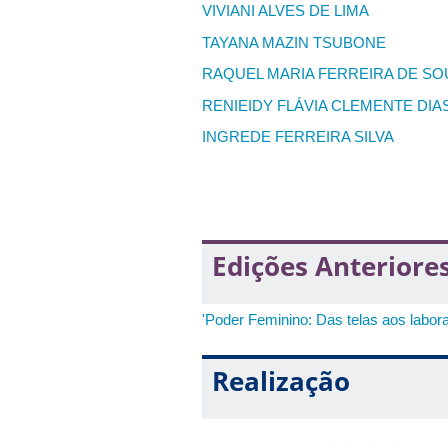
VIVIANI ALVES DE LIMA
TAYANA MAZIN TSUBONE
RAQUEL MARIA FERREIRA DE SO
RENIEIDY FLÁVIA CLEMENTE DIA
INGREDE FERREIRA SILVA
DÉBORAH EDUARDA MARTINS S
GIOVANNA ÁVILA REIS
KAMILA PARREIRA XAVIER
Edições Anteriore
MIRELLA SILVA DE AGUIAR
RAYAN FELLYPPE GONCALVES D
'Poder Feminino: Das telas aos labora
Realização