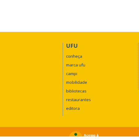
O Ledif reúne pesquisadores da Análi
de promover o intercâmbio entre pes
circulação e efeitos dos discursos. M
UFU
conheça
marca ufu
campi
mobilidade
bibliotecas
restaurantes
editora