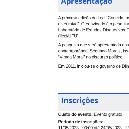
Apresentação
A próxima edição do Ledif Convida, no
discursivo”. O convidado é o pesqui
Laboratório de Estudos Discursivos Fo
(Ileel/UFU).
A pesquisa que será apresentada obs
contemporânea. Segundo Morais, iss
“Virada Moral” no discurso político.
Em 2011, iniciou-se o governo de Di
ministro da Educação, Fernando Hadda
Gay’, acusando-a de se tratar de uma
públicas brasileiras”, explica Morais.
No mesmo ano, houve outros dois even
Inscrições
casamento homoafetivo e a instalaçã
1988.
Custo do evento:
Evento gratuito
Morais aproxima o debate historiográf
especificamente com métodos qualiqua
Período de inscrições:
federal Jair Bolsonaro, na Câmara, n
11/05/2023 - 00:00
até
24/05/2023 - 2