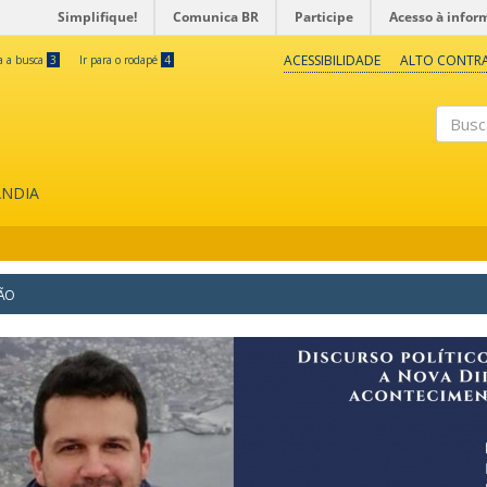
Simplifique!
Comunica BR
Participe
Acesso à infor
ACESSIBILIDADE
ALTO CONTR
ra a busca
3
Ir para o rodapé
4
Buscar
ÂNDIA
ÇÃO