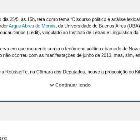
 dia 25/5, às 15h, terá como tema “Discurso político e análise lexic
sador
Argus Abreu de Morais
, da Universidade de Buenos Aires (UBA
ucaultianos (Ledif), vinculado ao Instituto de Letras e Linguística d
erva em que momento surgiu o fenômeno político chamado de Nova Di
o não ocorreu com as manifestações de junho de 2013, mas, sim, e
lma Rousseff e, na Câmara dos Deputados, houve a proposição do K
d. “Tal proposta passou a ser ressignificada pelos grupos religio
 política pública de promoção da sexualização de crianças e adolesc
Continuar lendo
tos institucionais decisivos: o reconhecimento pelo Supremo Tribun
o da Comissão da Verdade para apurar graves violações de direitos 
ico do debate linguístico sobre o tema a partir das ferramentas teóri
ntitativos de análise lexical. Ele coletou 922 notas taquigráficas 
o período de 2000 a 2018, totalizando aproximadamente 422 mil pala
3:00