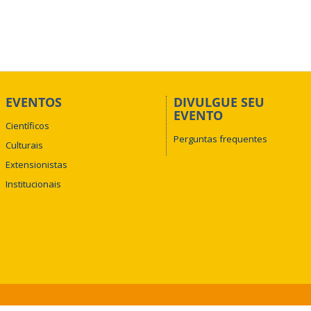
se do Discurso com foco em Michel Foucault e realiza o projeto de e
quisadores e estudiosos dessa área com setores da sociedade que s
ais informações estão disponíveis no perfil
@ledif.ufu
, no Instagram.
EVENTOS
DIVULGUE SEU
EVENTO
Científicos
Perguntas frequentes
Culturais
Extensionistas
Institucionais