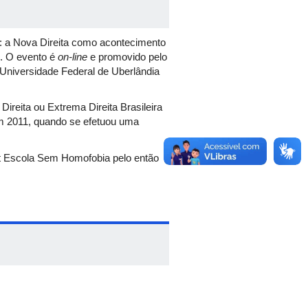
al: a Nova Direita como acontecimento
). O evento é
on-line
e promovido pelo
a Universidade Federal de Uberlândia
reita ou Extrema Direita Brasileira
m 2011, quando se efetuou uma
it Escola Sem Homofobia pelo então
sos conservadores da Câmara como ‘Kit
entes e da pedofilia nas escolas
al Federal (STF) da legalidade do
humanos ocorridas entre 1946 e
cas da Análise do Discurso, mais
dos pronunciamentos do então deputado
vras. “Analisamos, especialmente, o