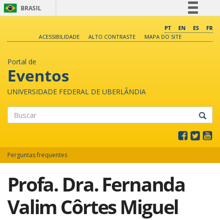
BRASIL
Simplifique!
PT
EN
ES
FR
ACESSIBILIDADE
ALTO CONTRASTE
MAPA DO SITE
Comunica BR
Participe
Portal de
Acesso à informação
Eventos
Legislação
UNIVERSIDADE FEDERAL DE UBERLÂNDIA
Canais
Buscar
Perguntas frequentes
Profa. Dra. Fernanda
Valim Côrtes Miguel